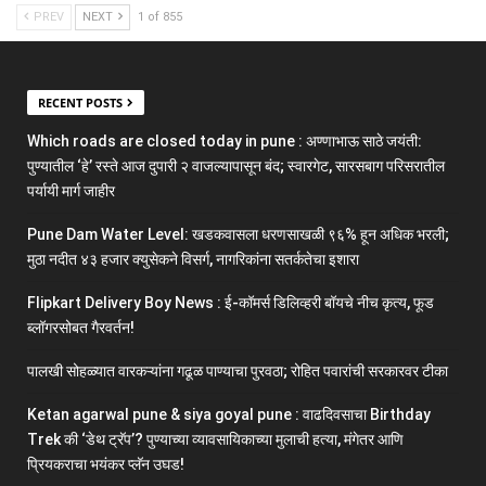
PREV
NEXT
1 of 855
RECENT POSTS
Which roads are closed today in pune : अण्णाभाऊ साठे जयंती:
पुण्यातील ‘हे’ रस्ते आज दुपारी २ वाजल्यापासून बंद; स्वारगेट, सारसबाग परिसरातील
पर्यायी मार्ग जाहीर
Pune Dam Water Level: खडकवासला धरणसाखळी ९६% हून अधिक भरली;
मुठा नदीत ४३ हजार क्युसेकने विसर्ग, नागरिकांना सतर्कतेचा इशारा
Flipkart Delivery Boy News : ई-कॉमर्स डिलिव्हरी बॉयचे नीच कृत्य, फूड
ब्लॉगरसोबत गैरवर्तन!
पालखी सोहळ्यात वारकऱ्यांना गढूळ पाण्याचा पुरवठा; रोहित पवारांची सरकारवर टीका
Ketan agarwal pune & siya goyal pune : वाढदिवसाचा Birthday
Trek की ‘डेथ ट्रॅप’? पुण्याच्या व्यावसायिकाच्या मुलाची हत्या, मंगेतर आणि
प्रियकराचा भयंकर प्लॅन उघड!