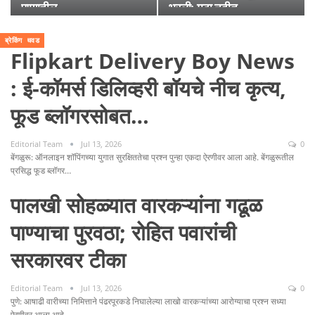
पुण्यातील…
भरली; मुठा नदीत…
ब्रेकिंग
ब्रेकिंग
ब्रेकिंग
ब्रेकिंग
ब्रेकिंग
पुणे शहर
पुणे शहर
पिंपरी चिंचवड
ब्रेकिंग
Flipkart Delivery Boy News
: ई-कॉमर्स डिलिव्हरी बॉयचे नीच कृत्य,
फूड ब्लॉगरसोबत…
Editorial Team
Jul 13, 2026
0
बेंगळुरू: ऑनलाइन शॉपिंगच्या युगात सुरक्षिततेचा प्रश्न पुन्हा एकदा ऐरणीवर आला आहे. बेंगळुरूतील
प्रसिद्ध फूड ब्लॉगर…
पालखी सोहळ्यात वारकऱ्यांना गढूळ
पाण्याचा पुरवठा; रोहित पवारांची
सरकारवर टीका
Editorial Team
Jul 13, 2026
0
पुणे: आषाढी वारीच्या निमित्ताने पंढरपूरकडे निघालेल्या लाखो वारकऱ्यांच्या आरोग्याचा प्रश्न सध्या
ऐरणीवर आला आहे.…