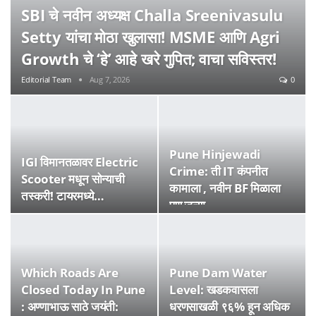
SBI चे नवीन अध्यक्ष Challa Sreenivasulu
Setty यांचा मोठा खुलासा! MSME आणि Agri
Growth चे ‘हे’ आहे खरे गुपित; वाचा सविस्तर!
Editorial Team
Aug 7, 2026
0
Pune Hinjewadi
IGI विमानतळावर Electric
Crime: ती IT कंपनीत
Scooter मधून सोन्याची
कामाला , नवीन BF मिळाला
तस्करी! टायरमध्ये…
पण जुन्या…
Which Roads Are
Pune Dam Water
Closed Today In Pune
Level: खडकवासला
: अण्णाभाऊ साठे जयंती:
धरणसाखळी ९६% हून अधिक