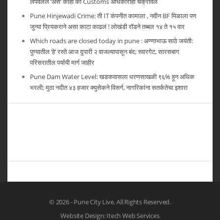
लपवलेले ‘असे’ काही की Customs अधिकारीही चक्रावले
Pune Hinjewadi Crime: ती IT कंपनीत कामाला , नवीन BF मिळाला पण
जुन्या प्रियकराने असा काटा काढलं ! लोखंडी रॉडने तब्बल १४ ते १५ वार
Which roads are closed today in pune : अण्णाभाऊ साठे जयंती:
पुण्यातील ‘हे’ रस्ते आज दुपारी २ वाजल्यापासून बंद; स्वारगेट, सारसबाग
परिसरातील पर्यायी मार्ग जाहीर
Pune Dam Water Level: खडकवासला धरणसाखळी ९६% हून अधिक
भरली; मुठा नदीत ४३ हजार क्युसेकने विसर्ग, नागरिकांना सतर्कतेचा इशारा
© 2026 - Pune City Live. All Rights Reserved.
Website Design:
Itech Web Services