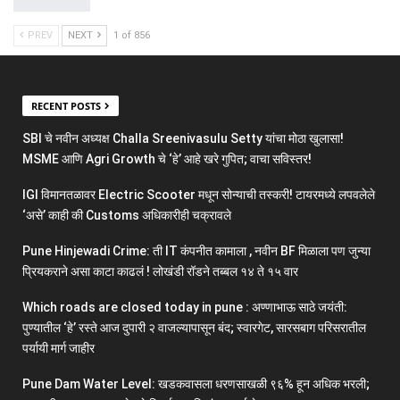
PREV
NEXT
1 of 856
RECENT POSTS
SBI चे नवीन अध्यक्ष Challa Sreenivasulu Setty यांचा मोठा खुलासा!
MSME आणि Agri Growth चे ‘हे’ आहे खरे गुपित; वाचा सविस्तर!
IGI विमानतळावर Electric Scooter मधून सोन्याची तस्करी! टायरमध्ये लपवलेले
‘असे’ काही की Customs अधिकारीही चक्रावले
Pune Hinjewadi Crime: ती IT कंपनीत कामाला , नवीन BF मिळाला पण जुन्या
प्रियकराने असा काटा काढलं ! लोखंडी रॉडने तब्बल १४ ते १५ वार
Which roads are closed today in pune : अण्णाभाऊ साठे जयंती:
पुण्यातील ‘हे’ रस्ते आज दुपारी २ वाजल्यापासून बंद; स्वारगेट, सारसबाग परिसरातील
पर्यायी मार्ग जाहीर
Pune Dam Water Level: खडकवासला धरणसाखळी ९६% हून अधिक भरली;