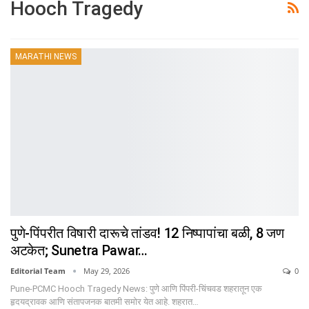
Hooch Tragedy
MARATHI NEWS
पुणे-पिंपरीत विषारी दारूचे तांडव! 12 निष्पापांचा बळी, 8 जण
अटकेत; Sunetra Pawar…
Editorial Team
May 29, 2026
0
Pune-PCMC Hooch Tragedy News: पुणे आणि पिंपरी-चिंचवड शहरातून एक
हृदयद्रावक आणि संतापजनक बातमी समोर येत आहे. शहरात…