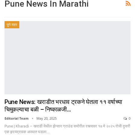
Pune News In Marathi
पुणे शहर
Pune News: खराडीत भरधाव ट्रकने घेतला ११ वर्षाच्या
चिमुकल्याचा बळी – निष्काळजी…
Editorial Team
May 20, 2025
0
Pune | Kharadi – खराडी येथील झेन्सार ग्राउंड समोरील रस्त्यावर १७ मे २०२५ रोजी दुपारी
एक हृदयद्रावक अपघात घडला.…