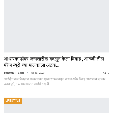
आधारकार्डावर जन्मतारीख बदलून केला विवाह , आळंदी तील
मॅरेज ब्यूरो च्या मालकाला अटक…
Editorial Team
Jul 13, 2024
0
आळंदीत बाल विवाहाचा धक्कादायक प्रकार: फसवणूक करून अवैध विवाह लावण्याचा प्रकार
उघड पुणे, १२/०७/२०२४: आळंदीत फ्री…
LIFESTYLE