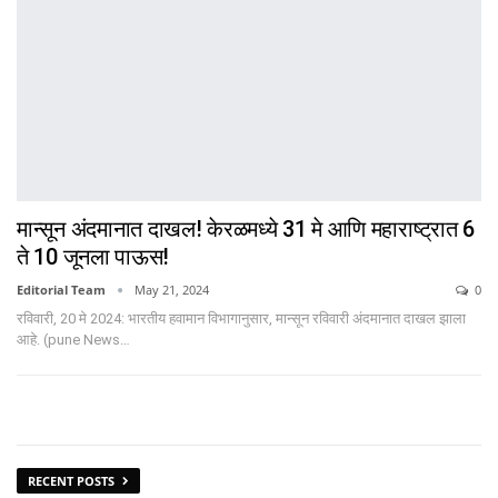
मान्सून अंदमानात दाखल! केरळमध्ये 31 मे आणि महाराष्ट्रात 6
ते 10 जूनला पाऊस!
Editorial Team
May 21, 2024
0
रविवारी, 20 मे 2024: भारतीय हवामान विभागानुसार, मान्सून रविवारी अंदमानात दाखल झाला
आहे. (pune News
…
RECENT POSTS