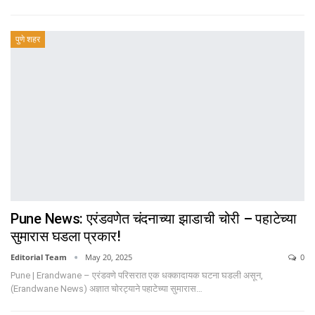
पुणे शहर
Pune News: एरंडवणेत चंदनाच्या झाडाची चोरी – पहाटेच्या
सुमारास घडला प्रकार!
Editorial Team
May 20, 2025
0
Pune | Erandwane – एरंडवणे परिसरात एक धक्कादायक घटना घडली असून,
(Erandwane News) अज्ञात चोरट्याने पहाटेच्या सुमारास…