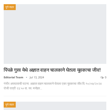
पुणे शहर
पिंपळे गुरव येथे अज्ञात वाहन चालकाने घेतला युवकाचा जीव!
Editorial Team
Jul 13, 2024
0
गंभीर अपघाताची घटना: अज्ञात वाहन चालकाने घेतला एका युवकाचा जीव दि.१०/०७/२०२४
रोजी रात्री २३:५० वा. स्व. मनोहर…
पुणे शहर