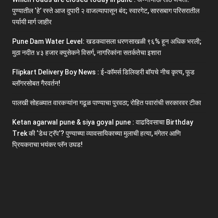
पुण्यातील ‘हे’ रस्ते आज दुपारी २ वाजल्यापासून बंद; स्वारगेट, सारसबाग परिसरातील
पर्यायी मार्ग जाहीर
Pune Dam Water Level: खडकवासला धरणसाखळी ९६% हून अधिक भरली;
मुठा नदीत ४३ हजार क्युसेकने विसर्ग, नागरिकांना सतर्कतेचा इशारा
Flipkart Delivery Boy News : ई-कॉमर्स डिलिव्हरी बॉयचे नीच कृत्य, फूड
ब्लॉगरसोबत गैरवर्तन!
पालखी सोहळ्यात वारकऱ्यांना गढूळ पाण्याचा पुरवठा; रोहित पवारांची सरकारवर टीका
Ketan agarwal pune & siya goyal pune : वाढदिवसाचा Birthday
Trek की ‘डेथ ट्रॅप’? पुण्याच्या व्यावसायिकाच्या मुलाची हत्या, मंगेतर आणि
प्रियकराचा भयंकर प्लॅन उघड!