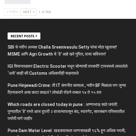
PREV
NEXT
1 of 856
RECENT POSTS
SBI चे नवीन अध्यक्ष Challa Sreenivasulu Setty यांचा मोठा खुलासा!
MSME आणि Agri Growth चे ‘हे’ आहे खरे गुपित; वाचा सविस्तर!
IGI विमानतळावर Electric Scooter मधून सोन्याची तस्करी! टायरमध्ये लपवलेले
‘असे’ काही की Customs अधिकारीही चक्रावले
Pune Hinjewadi Crime: ती IT कंपनीत कामाला , नवीन BF मिळाला पण जुन्या
प्रियकराने असा काटा काढलं ! लोखंडी रॉडने तब्बल १४ ते १५ वार
Which roads are closed today in pune : अण्णाभाऊ साठे जयंती:
पुण्यातील ‘हे’ रस्ते आज दुपारी २ वाजल्यापासून बंद; स्वारगेट, सारसबाग परिसरातील
पर्यायी मार्ग जाहीर
Pune Dam Water Level: खडकवासला धरणसाखळी ९६% हून अधिक भरली;