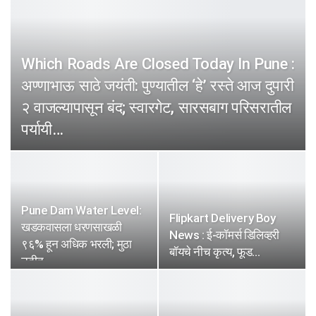
Which Roads Are Closed Today In Pune :
अण्णाभाऊ साठे जयंती: पुण्यातील ‘हे’ रस्ते आज दुपारी
२ वाजल्यापासून बंद; स्वारगेट, सारसबाग परिसरातील
पर्यायी…
Editorial Team
Aug 1, 2026
0
Pune Dam Water Level:
Flipkart Delivery Boy
खडकवासला धरणसाखळी
News : ई-कॉमर्स डिलिव्हरी
९६% हून अधिक भरली; मुठा
बॉयचे नीच कृत्य, फूड…
नदीत…