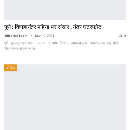
पुणे : विवाहानंतर महिना भर संसार , नंतर घटस्फोट
Editorial Team
Mar 10, 2023
0
पुणे : पुण्यातून एक धक्कदायक घटना समोर येतेय या दाम्पत्याचा घटस्फोट झाला आहे त्यांनी
विवाहानंतर महिन्याभराचा…
ब्रेकिंग