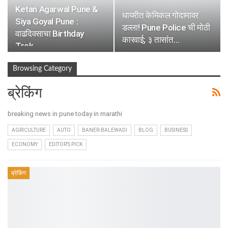
Ketan Agarwal Pune &
धायरीत केमिकल गोदामावर
Siya Goyal Pune :
डल्ला! Pune Police ची मोठी
वाढदिवसाचा Birthday
कारवाई; ३ तासांत…
Trek…
Browsing Category
ब्रेकिंग
breaking news in pune today in marathi
AGRICULTURE
AUTO
BANER-BALEWADI
BLOG
BUSINESS
ECONOMY
EDITOR'S PICK
ब्रेकिंग