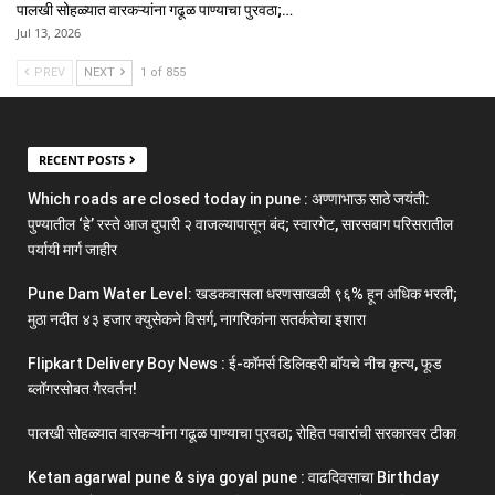
पालखी सोहळ्यात वारकऱ्यांना गढूळ पाण्याचा पुरवठा;…
Jul 13, 2026
PREV
NEXT
1 of 855
RECENT POSTS
Which roads are closed today in pune : अण्णाभाऊ साठे जयंती:
पुण्यातील ‘हे’ रस्ते आज दुपारी २ वाजल्यापासून बंद; स्वारगेट, सारसबाग परिसरातील
पर्यायी मार्ग जाहीर
Pune Dam Water Level: खडकवासला धरणसाखळी ९६% हून अधिक भरली;
मुठा नदीत ४३ हजार क्युसेकने विसर्ग, नागरिकांना सतर्कतेचा इशारा
Flipkart Delivery Boy News : ई-कॉमर्स डिलिव्हरी बॉयचे नीच कृत्य, फूड
ब्लॉगरसोबत गैरवर्तन!
पालखी सोहळ्यात वारकऱ्यांना गढूळ पाण्याचा पुरवठा; रोहित पवारांची सरकारवर टीका
Ketan agarwal pune & siya goyal pune : वाढदिवसाचा Birthday