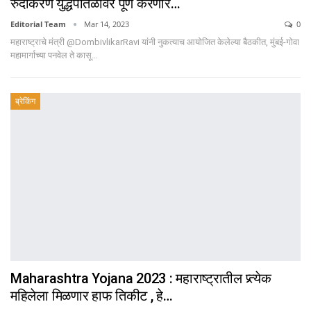
रुंदीकरण युद्धपातळीवर पूर्ण करणार…
Editorial Team
Mar 14, 2023
0
महाराष्ट्राचे मंत्री @DombivlikarRavi यांनी नुकत्याच आयोजित केलेल्या बैठकीत, मुंबई-गोवा
महामार्गाच्या पनवेल ते कासू…
ब्रेकिंग
Maharashtra Yojana 2023 : महाराष्ट्रातील प्र्त्येक
महिलेला मिळणार हाफ तिकीट , हे…