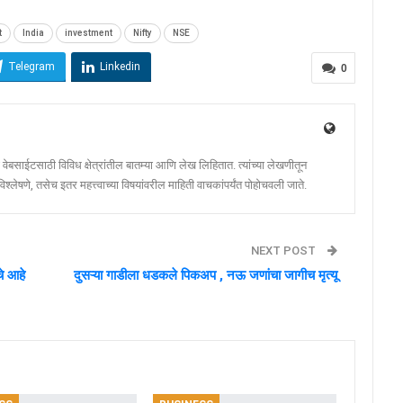
t
India
investment
Nifty
NSE
Telegram
Linkedin
0
ेबसाईटसाठी विविध क्षेत्रांतील बातम्या आणि लेख लिहितात. त्यांच्या लेखणीतून
श्लेषणे, तसेच इतर महत्त्वाच्या विषयांवरील माहिती वाचकांपर्यंत पोहोचवली जाते.
NEXT POST
े आहे
दुसऱ्या गाडीला धडकले पिकअप , नऊ जणांचा जागीच मृत्यू