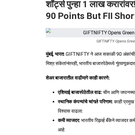
शॉर्ट्स पुन्हा 1 लाख करा
90 Points But FII Shor
GIFTNIFTY Opens Green 
मुंबई, भारत:
GIFTNIFTY ने आज सकाळी 90 अंकांची वाढ
मिश्र संकेतांनंतरही, भारतीय बाजारपेठेमध्ये गुंतवणूकदा
शेअर बाजारातील वाढीमागे काही कारणे:
एशियाई बाजारपेठेतील वाढ:
चीन आणि जपानच्या 
स्थानिक कंपन्यांचे चांगले परिणाम:
काही प्रमुख क
विश्वास वाढला.
कमी व्याजदर:
भारतीय रिझर्व्ह बँकेने व्याजदर कम
आहे.