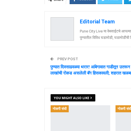
Editorial Team
Pune City Live या वेबसाईटचे आपल्या व
पुण्यातील विविध घडामोडी, घडामोडींची वि
PREV POST
पुण्यात दिवसाढवळ्या थरार! आंबेगावात गाडीतून उतरू
लाखांची रोकड असलेली बॅग हिसकावली; शहरात खळ
YOU MIGHT ALSO LIKE
नोकरी संधी
नोकरी संध