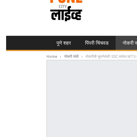
पुणे शहर
पिंपरी चिंचवड
नोकरी स
Home
नोकरी संधी
नोकरीची सुवर्णसंधी! SSC मार्फत MTS