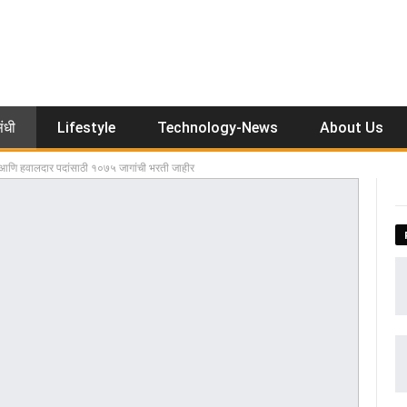
ंधी
Lifestyle
Technology-News
About Us
 आणि हवालदार पदांसाठी १०७५ जागांची भरती जाहीर