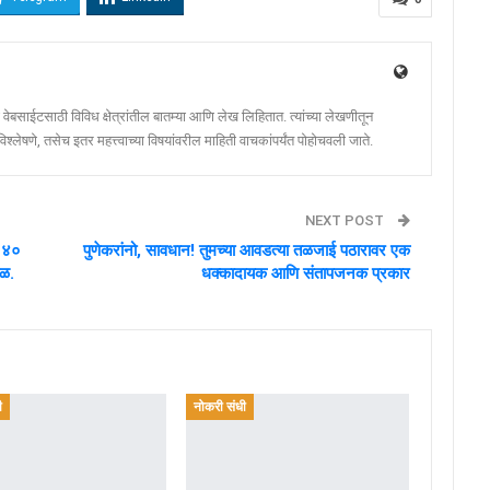
ेबसाईटसाठी विविध क्षेत्रांतील बातम्या आणि लेख लिहितात. त्यांच्या लेखणीतून
श्लेषणे, तसेच इतर महत्त्वाच्या विषयांवरील माहिती वाचकांपर्यंत पोहोचवली जाते.
NEXT POST
न ४०
पुणेकरांनो, सावधान! तुमच्या आवडत्या तळजाई पठारावर एक
बळ.
धक्कादायक आणि संतापजनक प्रकार
ी
नोकरी संधी