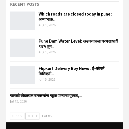
RECENT POSTS
Which roads are closed today in pune :
अण्णाभाऊ…
Aug 1, 2026
Pune Dam Water Level: खडकवासला धरणसाखळी
९६% हून…
Aug 1, 2026
Flipkart Delivery Boy News : ई-कॉमर्स
डिलिव्हरी…
Jul 13, 2026
पालखी सोहळ्यात वारकऱ्यांना गढूळ पाण्याचा पुरवठा;…
Jul 13, 2026
PREV
NEXT
1 of 855