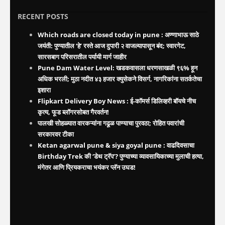
RECENT POSTS
Which roads are closed today in pune : अण्णाभाऊ साठे
जयंती: पुण्यातील ‘हे’ रस्ते आज दुपारी २ वाजल्यापासून बंद; स्वारगेट,
सारसबाग परिसरातील पर्यायी मार्ग जाहीर
Pune Dam Water Level: खडकवासला धरणसाखळी ९६% हून
अधिक भरली; मुठा नदीत ४३ हजार क्युसेकने विसर्ग, नागरिकांना सतर्कतेचा
इशारा
Flipkart Delivery Boy News : ई-कॉमर्स डिलिव्हरी बॉयचे नीच
कृत्य, फूड ब्लॉगरसोबत गैरवर्तन!
पालखी सोहळ्यात वारकऱ्यांना गढूळ पाण्याचा पुरवठा; रोहित पवारांची
सरकारवर टीका
Ketan agarwal pune & siya goyal pune : वाढदिवसाचा
Birthday Trek की ‘डेथ ट्रॅप’? पुण्याच्या व्यावसायिकाच्या मुलाची हत्या,
मंगेतर आणि प्रियकराचा भयंकर प्लॅन उघड!