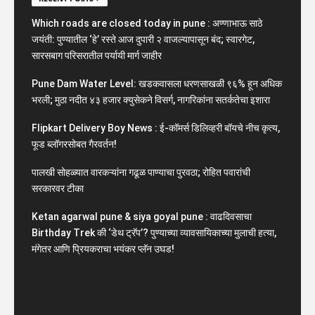
Which roads are closed today in pune : अण्णाभाऊ साठे
जयंती: पुण्यातील ‘हे’ रस्ते आज दुपारी २ वाजल्यापासून बंद; स्वारगेट,
सारसबाग परिसरातील पर्यायी मार्ग जाहीर
Pune Dam Water Level: खडकवासला धरणसाखळी ९६% हून अधिक
भरली; मुठा नदीत ४३ हजार क्युसेकने विसर्ग, नागरिकांना सतर्कतेचा इशारा
Flipkart Delivery Boy News : ई-कॉमर्स डिलिव्हरी बॉयचे नीच कृत्य,
फूड ब्लॉगरसोबत गैरवर्तन!
पालखी सोहळ्यात वारकऱ्यांना गढूळ पाण्याचा पुरवठा; रोहित पवारांची
सरकारवर टीका
Ketan agarwal pune & siya goyal pune : वाढदिवसाचा
Birthday Trek की ‘डेथ ट्रॅप’? पुण्याच्या व्यावसायिकाच्या मुलाची हत्या,
मंगेतर आणि प्रियकराचा भयंकर प्लॅन उघड!