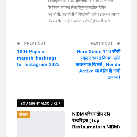
वेबसाईटसाठी विविध क्षेत्रांतील बातम्या आणि लेख
लिहितात. त्यांच्या लेखणीतून पुण्यातील विविध
घडामोडी, घडामोडींची विश्लेषणे, तसेच इतर महत्त्वाच्या
विषयांवरील माहिती वाचकांपर्यंत पोहोचवली जाते.
PREV POST
NEXT POST
100+ Popular
Hero Xoom 110 सीसी
marathi hashtags
स्कूटर स्वस्त किंमत आणि
for Instagram 2023
खतरनाक फिचर्स , Honda
Activa ला देईल हि गाडी
टक्कर !
YOU MIGHT ALSO LIKE
NIBM परिसरातील टॉप
सोशल
रेस्टॉरंट्स (Top
Restaurants in NIBM)