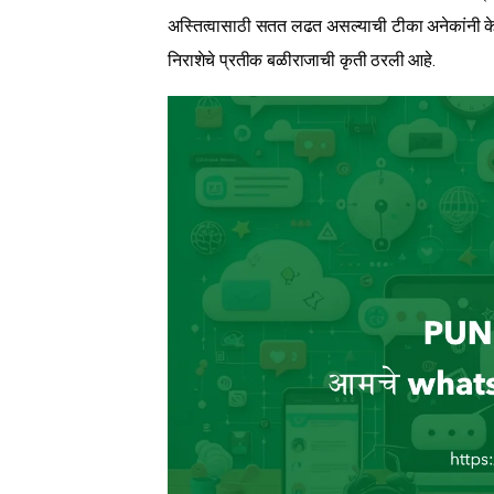
अस्तित्वासाठी सतत लढत असल्याची टीका अनेकांनी केली
निराशेचे प्रतीक बळीराजाची कृती ठरली आहे.