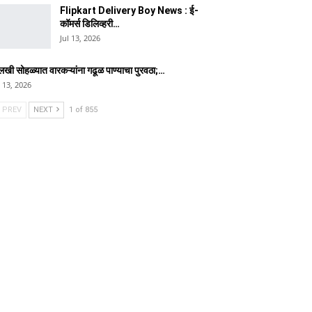
Flipkart Delivery Boy News : ई-
कॉमर्स डिलिव्हरी…
Jul 13, 2026
लखी सोहळ्यात वारकऱ्यांना गढूळ पाण्याचा पुरवठा;…
l 13, 2026
PREV
NEXT
1 of 855