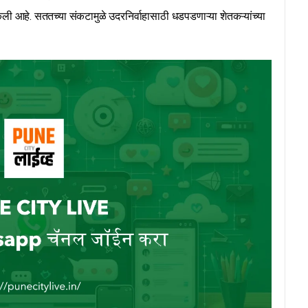
 आहे. सततच्या संकटामुळे उदरनिर्वाहासाठी धडपडणाऱ्या शेतकऱ्यांच्या