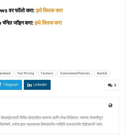
s वर फॉलो करा:
इथे क्लिक करा
ॅनेल जॉइन करा:
इथे क्लिक करा
andwad
Fair Pricing
Farmers
Government Policies
Nashik
Telegram
Linkedin
0
ेबसाईटसाठी विविध क्षेत्रांतील बातम्या आणि लेख लिहितात. त्यांच्या लेखणीतून
श्लेषणे, तसेच इतर महत्त्वाच्या विषयांवरील माहिती वाचकांपर्यंत पोहोचवली जाते.