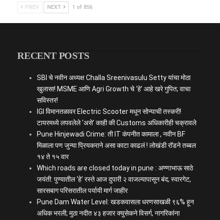
PREV
NEXT
1 of 856
RECENT POSTS
SBI चे नवीन अध्यक्ष Challa Sreenivasulu Setty यांचा मोठा
खुलासा! MSME आणि Agri Growth चे ‘हे’ आहे खरे गुपित; वाचा
सविस्तर!
IGI विमानतळावर Electric Scooter मधून सोन्याची तस्करी!
टायरमध्ये लपवलेले ‘असे’ काही की Customs अधिकारीही चक्रावले
Pune Hinjewadi Crime: ती IT कंपनीत कामाला , नवीन BF
मिळाला पण जुन्या प्रियकराने असा काटा काढलं ! लोखंडी रॉडने तब्बल
१४ ते १५ वार
Which roads are closed today in pune : अण्णाभाऊ साठे
जयंती: पुण्यातील ‘हे’ रस्ते आज दुपारी २ वाजल्यापासून बंद; स्वारगेट,
सारसबाग परिसरातील पर्यायी मार्ग जाहीर
Pune Dam Water Level: खडकवासला धरणसाखळी ९६% हून
अधिक भरली; मुठा नदीत ४३ हजार क्युसेकने विसर्ग, नागरिकांना