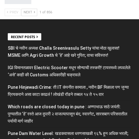
PREV
NEXT
1 of 856
RECENT POSTS
SBI चे नवीन अध्यक्ष Challa Sreenivasulu Setty यांचा मोठा खुलासा!
MSME आणि Agri Growth चे ‘हे’ आहे खरे गुपित; वाचा सविस्तर!
IGI विमानतळावर Electric Scooter मधून सोन्याची तस्करी! टायरमध्ये लपवलेले
‘असे’ काही की Customs अधिकारीही चक्रावले
Pune Hinjewadi Crime: ती IT कंपनीत कामाला , नवीन BF मिळाला पण जुन्या
प्रियकराने असा काटा काढलं ! लोखंडी रॉडने तब्बल १४ ते १५ वार
Which roads are closed today in pune : अण्णाभाऊ साठे जयंती:
पुण्यातील ‘हे’ रस्ते आज दुपारी २ वाजल्यापासून बंद; स्वारगेट, सारसबाग परिसरातील
पर्यायी मार्ग जाहीर
Pune Dam Water Level: खडकवासला धरणसाखळी ९६% हून अधिक भरली;