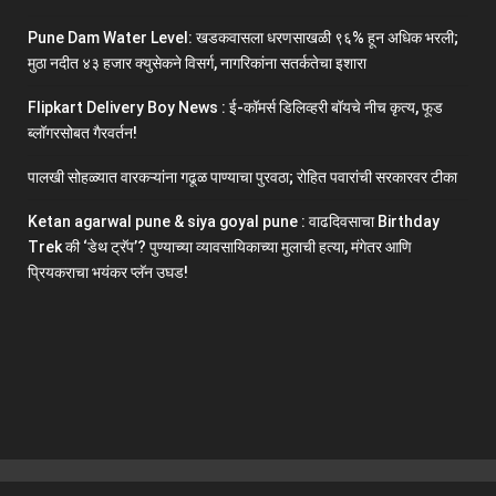
Pune Dam Water Level: खडकवासला धरणसाखळी ९६% हून अधिक भरली;
मुठा नदीत ४३ हजार क्युसेकने विसर्ग, नागरिकांना सतर्कतेचा इशारा
Flipkart Delivery Boy News : ई-कॉमर्स डिलिव्हरी बॉयचे नीच कृत्य, फूड
ब्लॉगरसोबत गैरवर्तन!
पालखी सोहळ्यात वारकऱ्यांना गढूळ पाण्याचा पुरवठा; रोहित पवारांची सरकारवर टीका
Ketan agarwal pune & siya goyal pune : वाढदिवसाचा Birthday
Trek की ‘डेथ ट्रॅप’? पुण्याच्या व्यावसायिकाच्या मुलाची हत्या, मंगेतर आणि
प्रियकराचा भयंकर प्लॅन उघड!