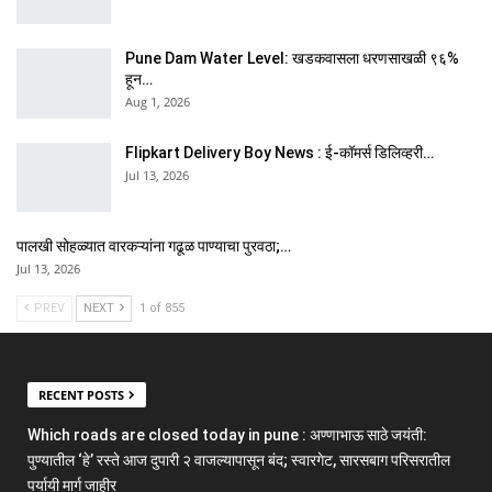
Pune Dam Water Level: खडकवासला धरणसाखळी ९६%
हून…
Aug 1, 2026
Flipkart Delivery Boy News : ई-कॉमर्स डिलिव्हरी…
Jul 13, 2026
पालखी सोहळ्यात वारकऱ्यांना गढूळ पाण्याचा पुरवठा;…
Jul 13, 2026
PREV
NEXT
1 of 855
RECENT POSTS
Which roads are closed today in pune : अण्णाभाऊ साठे जयंती:
पुण्यातील ‘हे’ रस्ते आज दुपारी २ वाजल्यापासून बंद; स्वारगेट, सारसबाग परिसरातील
पर्यायी मार्ग जाहीर