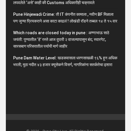
लपवलेले ‘असे’ काही की Customs अधिकारीही चक्रावले
Pune Hinjewadi Crime: ती IT कंपनीत कामाला , नवीन BF मिळाला
पण जुन्या प्रियकराने असा काटा काढलं ! लोखंडी रॉडने तब्बल १४ ते १५ वार
Which roads are closed today in pune : अण्णाभाऊ साठे
जयंती: पुण्यातील ‘हे’ रस्ते आज दुपारी २ वाजल्यापासून बंद; स्वारगेट,
सारसबाग परिसरातील पर्यायी मार्ग जाहीर
Pune Dam Water Level: खडकवासला धरणसाखळी ९६% हून अधिक
भरली; मुठा नदीत ४३ हजार क्युसेकने विसर्ग, नागरिकांना सतर्कतेचा इशारा