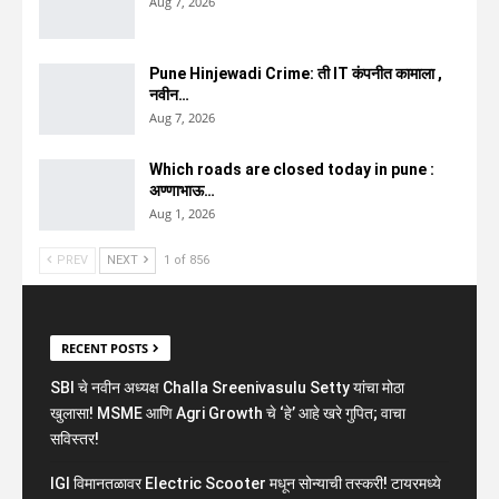
Aug 7, 2026
Pune Hinjewadi Crime: ती IT कंपनीत कामाला ,
नवीन…
Aug 7, 2026
Which roads are closed today in pune :
अण्णाभाऊ…
Aug 1, 2026
PREV
NEXT
1 of 856
RECENT POSTS
SBI चे नवीन अध्यक्ष Challa Sreenivasulu Setty यांचा मोठा
खुलासा! MSME आणि Agri Growth चे ‘हे’ आहे खरे गुपित; वाचा
सविस्तर!
IGI विमानतळावर Electric Scooter मधून सोन्याची तस्करी! टायरमध्ये