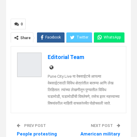
0
Facebook
Twitter
WhatsApp
Share
Telegram
Linkedin
Editorial Team
Pune City Live या वेबसाईटचे आपल्या
वेबसाईटसाठी विविध क्षेत्रांतील बातम्या आणि लेख
लिहितात. त्यांच्या लेखणीतून पुण्यातील विविध
घडामोडी, घडामोडींची विश्लेषणे, तसेच इतर महत्त्वाच्या
विषयांवरील माहिती वाचकांपर्यंत पोहोचवली जाते.
PREV POST
NEXT POST
People protesting
American military