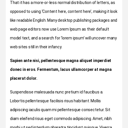
That it has a more-or-less normal distribution of letters, as
opposed to using ‘Content here, content here’, making it look
like readable English. Many desktop publishing packages and
web page editors now use Lorem Ipsum as their default
model text, and a search for ‘lorem ipsum’ will uncover many
web sites still in their infancy.
Sapien ante nisi, pellentesque magna aliquet imperdiet
donec in eros. Fermentum, lacus ullamcorper at magna
placerat dolor.
Suspendisse malesuada nunc pretium id faucibus a.
Lobortis pellentesque facilisis risus habitant. Mollis
adipiscing iaculis quam mi pellentesque consectetur. Sit
diam eleifend risus eget commodo adipiscing. Amet, nibh
morbi ut sed interdum pharetra tincidunt quisque. Viverra