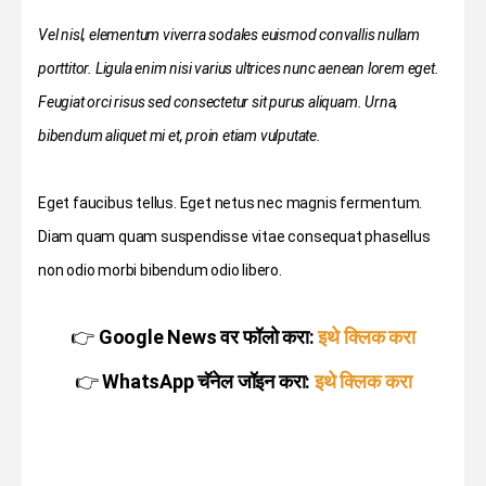
Vel nisl, elementum viverra sodales euismod convallis nullam
porttitor. Ligula enim nisi varius ultrices nunc aenean lorem eget.
Feugiat orci risus sed consectetur sit purus aliquam. Urna,
bibendum aliquet mi et, proin etiam vulputate.
Eget faucibus tellus. Eget netus nec magnis fermentum.
Diam quam quam suspendisse vitae consequat phasellus
non odio morbi bibendum odio libero.
👉
Google News वर फॉलो करा:
इथे क्लिक करा
👉
WhatsApp चॅनेल जॉइन करा:
इथे क्लिक करा