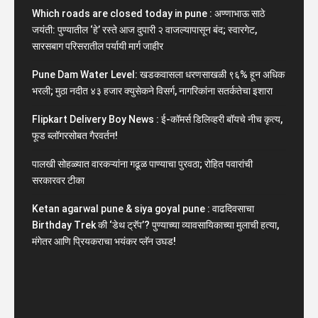
Which roads are closed today in pune : अण्णाभाऊ साठे
जयंती: पुण्यातील ‘हे’ रस्ते आज दुपारी २ वाजल्यापासून बंद; स्वारगेट,
सारसबाग परिसरातील पर्यायी मार्ग जाहीर
Pune Dam Water Level: खडकवासला धरणसाखळी ९६% हून अधिक
भरली; मुठा नदीत ४३ हजार क्युसेकने विसर्ग, नागरिकांना सतर्कतेचा इशारा
Flipkart Delivery Boy News : ई-कॉमर्स डिलिव्हरी बॉयचे नीच कृत्य,
फूड ब्लॉगरसोबत गैरवर्तन!
पालखी सोहळ्यात वारकऱ्यांना गढूळ पाण्याचा पुरवठा; रोहित पवारांची
सरकारवर टीका
Ketan agarwal pune & siya goyal pune : वाढदिवसाचा
Birthday Trek की ‘डेथ ट्रॅप’? पुण्याच्या व्यावसायिकाच्या मुलाची हत्या,
मंगेतर आणि प्रियकराचा भयंकर प्लॅन उघड!