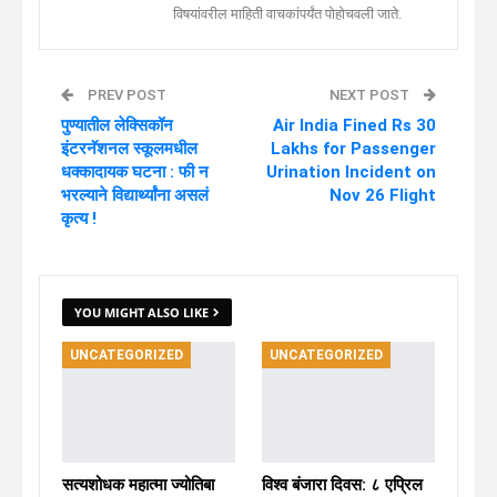
विषयांवरील माहिती वाचकांपर्यंत पोहोचवली जाते.
PREV POST
NEXT POST
पुण्यातील लेक्सिकॉन
Air India Fined Rs 30
इंटरनॅशनल स्कूलमधील
Lakhs for Passenger
धक्कादायक घटना : फी न
Urination Incident on
भरल्याने विद्यार्थ्यांना असलं
Nov 26 Flight
कृत्य !
YOU MIGHT ALSO LIKE
UNCATEGORIZED
UNCATEGORIZED
सत्यशोधक महात्मा ज्योतिबा
विश्व बंजारा दिवस: ८ एप्रिल