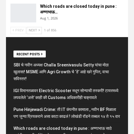
Which roads are closed today in pune :
अण्णाभाऊ…
Aug 1, 2026
PREV
NEXT
1 of 856
RECENT POSTS
SBI चे नवीन अध्यक्ष Challa Sreenivasulu Setty यांचा मोठा
खुलासा! MSME आणि Agri Growth चे ‘हे’ आहे खरे गुपित; वाचा
सविस्तर!
IGI विमानतळावर Electric Scooter मधून सोन्याची तस्करी! टायरमध्ये
लपवलेले ‘असे’ काही की Customs अधिकारीही चक्रावले
Pune Hinjewadi Crime: ती IT कंपनीत कामाला , नवीन BF मिळाला
पण जुन्या प्रियकराने असा काटा काढलं ! लोखंडी रॉडने तब्बल १४ ते १५ वार
Which roads are closed today in pune : अण्णाभाऊ साठे