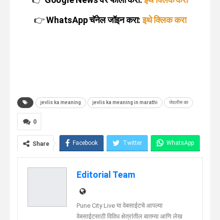
👉
WhatsApp चॅनेल जॉइन करा:
इथे क्लिक करा
jevlis ka meaning
jevlis ka meaning in marathi
जेवलीस का
0
Facebook
Twitter
WhatsApp
Share
Telegram
Linkedin
Editorial Team
Pune City Live या वेबसाईटचे आपल्या
वेबसाईटसाठी विविध क्षेत्रांतील बातम्या आणि लेख