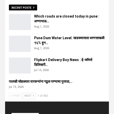
RECENT POSTS
Which roads are closed today in pune :
अण्णाभाऊ…
Aug 1, 2026
Pune Dam Water Level: खडकवासला धरणसाखळी
९६% हून…
Aug 1, 2026
Flipkart Delivery Boy News : ई-कॉमर्स
डिलिव्हरी…
Jul 13, 2026
पालखी सोहळ्यात वारकऱ्यांना गढूळ पाण्याचा पुरवठा;…
Jul 13, 2026
PREV
NEXT
1 of 855