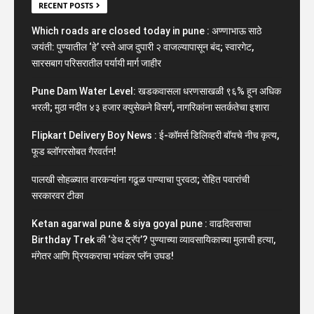
RECENT POSTS
Which roads are closed today in pune : अण्णाभाऊ साठे
जयंती: पुण्यातील ‘हे’ रस्ते आज दुपारी २ वाजल्यापासून बंद; स्वारगेट,
सारसबाग परिसरातील पर्यायी मार्ग जाहीर
Pune Dam Water Level: खडकवासला धरणसाखळी ९६% हून अधिक
भरली; मुठा नदीत ४३ हजार क्युसेकने विसर्ग, नागरिकांना सतर्कतेचा इशारा
Flipkart Delivery Boy News : ई-कॉमर्स डिलिव्हरी बॉयचे नीच कृत्य,
फूड ब्लॉगरसोबत गैरवर्तन!
पालखी सोहळ्यात वारकऱ्यांना गढूळ पाण्याचा पुरवठा; रोहित पवारांची
सरकारवर टीका
Ketan agarwal pune & siya goyal pune : वाढदिवसाचा
Birthday Trek की ‘डेथ ट्रॅप’? पुण्याच्या व्यावसायिकाच्या मुलाची हत्या,
मंगेतर आणि प्रियकराचा भयंकर प्लॅन उघड!