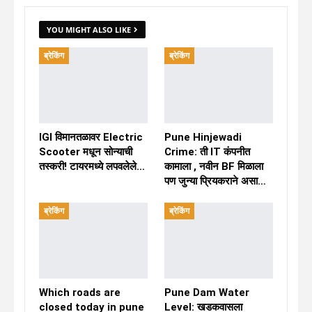
YOU MIGHT ALSO LIKE
ब्रेकिंग
ब्रेकिंग
IGI विमानतळावर Electric
Pune Hinjewadi
Scooter मधून सोन्याची
Crime: ती IT कंपनीत
तस्करी! टायरमध्ये लपवलेले…
कामाला , नवीन BF मिळाला
पण जुन्या प्रियकराने असा…
ब्रेकिंग
ब्रेकिंग
Which roads are
Pune Dam Water
closed today in pune
Level: खडकवासला