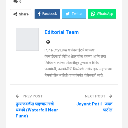
0
Facebook
Twitter
WhatsApp
Share
Telegram
Linkedin
Editorial Team
Pune City Live या वेबसाईटचे आपल्या
वेबसाईटसाठी विविध क्षेत्रांतील बातम्या आणि लेख
लिहितात. त्यांच्या लेखणीतून पुण्यातील विविध
घडामोडी, घडामोडींची विश्लेषणे, तसेच इतर महत्त्वाच्या
विषयांवरील माहिती वाचकांपर्यंत पोहोचवली जाते.
PREV POST
NEXT POST
पुण्याजवळील पाहण्यासारखे
Jayant Patil- जयंत
धबधबे (Waterfall Near
पाटील
Pune)