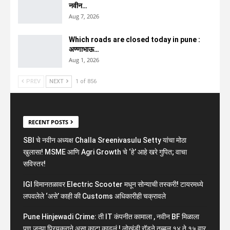
नवीन…
Aug 7, 2026
Which roads are closed today in pune :
अण्णाभाऊ…
Aug 1, 2026
PREV
NEXT
1 of 856
RECENT POSTS
SBI चे नवीन अध्यक्ष Challa Sreenivasulu Setty यांचा मोठा
खुलासा! MSME आणि Agri Growth चे ‘हे’ आहे खरे गुपित; वाचा
सविस्तर!
IGI विमानतळावर Electric Scooter मधून सोन्याची तस्करी! टायरमध्ये
लपवलेले ‘असे’ काही की Customs अधिकारीही चक्रावले
Pune Hinjewadi Crime: ती IT कंपनीत कामाला , नवीन BF मिळाला
पण जुन्या प्रियकराने असा काटा काढलं ! लोखंडी रॉडने तब्बल १४ ते १५ वार