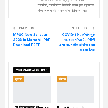
घडामोडी, घडामोडींची विश्लेषणे, तसेच इतर महत्त्वाच्या
विषयांवरील माहिती वाचकांपर्यंत पोहोचवली जाते.
PREV POST
NEXT POST
MPSC New Syllabus
COVID-19 : कोरोनामुळे
2023 in Marathi | PDF
भारताला धोखा ?, मोदींची
Download FREE
आज भारतातील कोरोना बाबत
आढावा बैठक
YOU MIGHT ALSO LIKE
ब्रेकिंग
ब्रेकिंग
IGI विमानतळावर Electric
Pune Hinjewadi