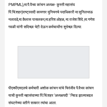
PMPML),मा.पै.वैभव कांचन अध्यक्ष- कुस्ती महासंघ
पिं.चिं.शहर)राष्ट्रवादी कामगार युनियनचे पदाधिकारी मा.सुनिलभाऊ
नलावडे,मा.कैलास पासलकर,मा.हरिश ओहळ, मा.राजेश शिंदे ,मा.गणेश
गवळी यांनी सदिच्छा भेटी देऊन कर्मचार्यांना शुभेच्छा दिल्या.
पीएमपीएमएलचे कर्मचारी अशोक कांचन यांचे चिरंजीव पै.वैभव कांचन
याची कुस्ती महासंघाच्या पिं.चिं.शहर ‘अध्यक्षपदी ‘ निवड झाल्याबद्दल
संघटनेच्या वतीने सत्कार त्यांचा आला.