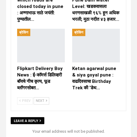
Which roads are
Pune Dam Water
closed today in pune
Level: खडकवासला
: अण्णाभाऊ साठे जयंती:
धरणसाखळी ९६% हून अधिक
पुण्यातील…
भरली; मुठा नदीत ४३ हजार…
ब्रेकिंग
ब्रेकिंग
Flipkart Delivery Boy
Ketan agarwal pune
News : ई-कॉमर्स डिलिव्हरी
& siya goyal pune :
बॉयचे नीच कृत्य, फूड
वाढदिवसाचा Birthday
ब्लॉगरसोबत…
Trek की ‘डेथ…
PREV
NEXT
LEAVE A REPLY
Your email address will not be published.