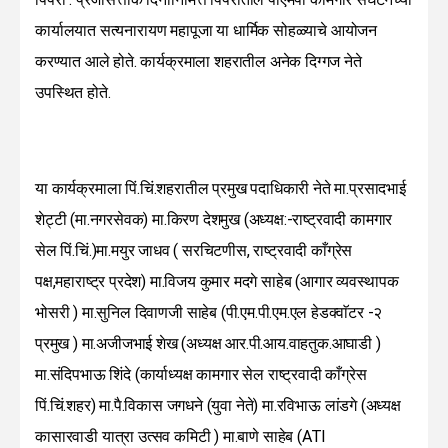
कार्यालयात सत्यनारायण महापूजा या धार्मिक सोहळ्याचे आयोजन
करण्यात आले होते. कार्यक्रमाला शहरातील अनेक दिग्गज नेते
उपस्थित होते.
या कार्यक्रमाला पिं.चिं.शहरातील प्रमुख पदाधिकारी नेते मा.प्रसादभाई
शेट्टी (मा.नगरसेवक) मा.किरण देशमुख (अध्यक्ष:-राष्ट्रवादी कामगार
सेल पिं.चिं.)मा.मयुर जाधव ( सरचिटणीस, राष्ट्रवादी काँग्रेस
पक्ष,महाराष्ट्र प्रदेश) मा.विजय कुमार मदगे साहेब (आगार व्यवस्थापक
भोसरी ) मा.सुनिल दिवाणजी साहेब (पी.एम.पी.एम.एल हेडक्वाॅटर -२
प्रमुख ) मा.अजीजभाई शेख (अध्यक्ष आर.पी.आय.वाहतुक.आघाडी )
मा.संदिपभाऊ शिंदे (कार्याध्यक्ष कामगार सेल राष्ट्रवादी काँग्रेस
पिं.चिं.शहर) मा.पै.विकास जगधने (युवा नेते) मा.रविभाऊ लांडगे (अध्यक्ष
कासारवाडी यात्रा उत्सव कमिटी ) मा.बाणे साहेब (ATI