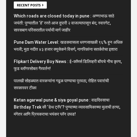
RECENT POSTS
Which roads are closed today in pune : अण्णाभाऊ साठे
जयंती: पुण्यातील ‘हे’ रस्ते आज दुपारी २ वाजल्यापासून बंद; स्वारगेट,
सारसबाग परिसरातील पर्यायी मार्ग जाहीर
Pune Dam Water Level: खडकवासला धरणसाखळी ९६% हून अधिक
भरली; मुठा नदीत ४३ हजार क्युसेकने विसर्ग, नागरिकांना सतर्कतेचा इशारा
Flipkart Delivery Boy News : ई-कॉमर्स डिलिव्हरी बॉयचे नीच कृत्य,
फूड ब्लॉगरसोबत गैरवर्तन!
पालखी सोहळ्यात वारकऱ्यांना गढूळ पाण्याचा पुरवठा; रोहित पवारांची
सरकारवर टीका
Ketan agarwal pune & siya goyal pune : वाढदिवसाचा
Birthday Trek की ‘डेथ ट्रॅप’? पुण्याच्या व्यावसायिकाच्या मुलाची हत्या,
मंगेतर आणि प्रियकराचा भयंकर प्लॅन उघड!