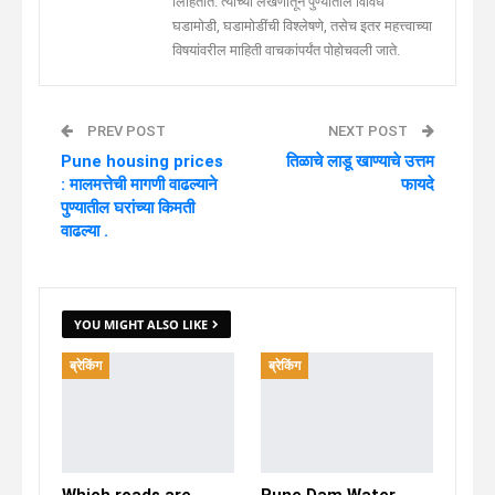
लिहितात. त्यांच्या लेखणीतून पुण्यातील विविध
घडामोडी, घडामोडींची विश्लेषणे, तसेच इतर महत्त्वाच्या
विषयांवरील माहिती वाचकांपर्यंत पोहोचवली जाते.
PREV POST
NEXT POST
Pune housing prices
तिळाचे लाडू खाण्याचे उत्तम
: मालमत्तेची मागणी वाढल्याने
फायदे
पुण्यातील घरांच्या किमती
वाढल्या .
YOU MIGHT ALSO LIKE
ब्रेकिंग
ब्रेकिंग