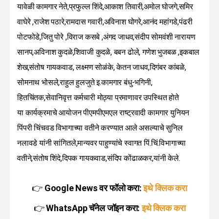
यावेळी कामगार नेते,प्रफुल्ल शिंदे,आकाश तिवारी,अमोल घोजगे,समिर
वाघेरे ,राजेश पठारे,रामदास गवारी,अविनाश घोगरे,आनंद महांगडे,पंढरी
पोटफोडे,जितु पोरे ,विराज कसबे ,अंगद जाधव,संदीप सोमवंशी नारायण
सानप,अविनाश कुदळे,शिवाजी कुदळे, बबन ढोले, गणेश भुजबळ ,इकबाल
शेख,संतोष गायकवाड, लक्ष्मण सोळंके, केतन जाधव,दिगंबर कांबळे,
सोमनाथ भोसले,राहुल हुलजुते इ.कामगार बंधु-भगिनी,
हितचिंतक,सेवानिवृत्त कर्मचारी मोठ्या प्रमाणावर उपस्थित होते
या कार्यक्रमाचे आयोजन पीएमपीएमएल राष्ट्रवादी कामगार युनियन
पिंपरी चिंचवड विभागाच्या वतीने करण्यात आले असल्याचे सुनिल
नलावडे यांनी सांगितले,मान्यवर पाहुण्यांचे स्वागत पिं.चिं.विभागाच्या
वतीने,संतोष शिंदे,दिपक गायकवाड,संदिप कोंढाळकर,यांनी केले.
👉
Google News वर फॉलो करा:
इथे क्लिक करा
👉
WhatsApp चॅनेल जॉइन करा:
इथे क्लिक करा