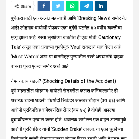
Share
पुणेकरांसाठी एक अत्यंत महत्त्वाची आणि ‘Breaking News’ समोर येत
आहे! लोहगाव-वाघोली रोडवर एका दुर्दैवी घटनेत ४५ वर्षीय व्यक्तीचा
मृत्यू झाला आहे. रस्ता सुरक्षेच्या बाबतीत ही एक मोठी ‘Cautionary
Tale’ असून एका क्षणाच्या चुकीमुळे ‘Viral’ संकटाने घात केला आहे.
‘Must Watch’ अशा या बातमीतून पुण्यातील रस्ते अपघातांचे दाहक
वास्तव पुन्हा एकदा समोर आले आहे.
नेमकं काय घडलं? (Shocking Details of the Accident)
पुणे शहरातील लोहगाव-वाघोली रोडवरील कलश फर्निचरसमोर ही
थरारक घटना घडली. फिर्यादी सिकंदर अछाबर चौहान (वय ३३) आणि
आरोपी प्रदिपसिंह रामेश्वरसिंह सेंगर (वय ४५) हे दोघेही आपल्या
दुचाकीवरून प्रवास करत होते. अचानक समोरून एक वाहन आल्यामुळे
आरोपी प्रदिपसिंह यांनी ‘Sudden Brake’ दाबला. या एका चुकीच्या
निर्णयामुळे त्यांची मोटारसायकल जोरात स्लिप झाली आणि ते स्वतःच्या