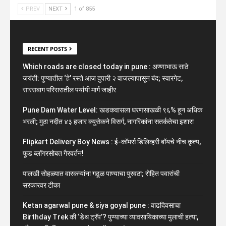
PREV
NEXT
1 of 855
RECENT POSTS
Which roads are closed today in pune : अण्णाभाऊ साठे
जयंती: पुण्यातील ‘हे’ रस्ते आज दुपारी २ वाजल्यापासून बंद; स्वारगेट,
सारसबाग परिसरातील पर्यायी मार्ग जाहीर
Pune Dam Water Level: खडकवासला धरणसाखळी ९६% हून अधिक
भरली; मुठा नदीत ४३ हजार क्युसेकने विसर्ग, नागरिकांना सतर्कतेचा इशारा
Flipkart Delivery Boy News : ई-कॉमर्स डिलिव्हरी बॉयचे नीच कृत्य,
फूड ब्लॉगरसोबत गैरवर्तन!
पालखी सोहळ्यात वारकऱ्यांना गढूळ पाण्याचा पुरवठा; रोहित पवारांची
सरकारवर टीका
Ketan agarwal pune & siya goyal pune : वाढदिवसाचा
Birthday Trek की ‘डेथ ट्रॅप’? पुण्याच्या व्यावसायिकाच्या मुलाची हत्या,