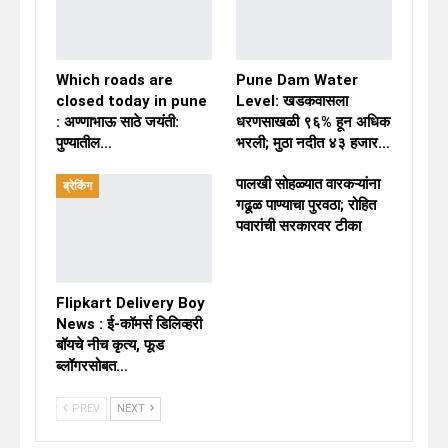
Which roads are
Pune Dam Water
closed today in pune
Level: खडकवासला
: अण्णाभाऊ साठे जयंती:
धरणसाखळी ९६% हून अधिक
पुण्यातील…
भरली; मुठा नदीत ४३ हजार…
पालखी सोहळ्यात वारकऱ्यांना
ब्रेकिंग
गढूळ पाण्याचा पुरवठा; रोहित
पवारांची सरकारवर टीका
Flipkart Delivery Boy
News : ई-कॉमर्स डिलिव्हरी
बॉयचे नीच कृत्य, फूड
ब्लॉगरसोबत…
PREV
NEXT