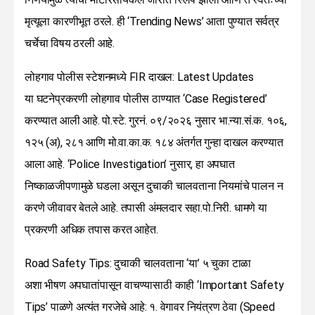
मृत्यूला कारणीभूत ठरले. ही ‘Trending News’ आता पुण्यात सर्वत्र
चर्चेचा विषय ठरली आहे.
लोहगाव पोलीस स्टेशनमध्ये FIR दाखल: Latest Updates
या घटनेप्रकरणी लोहगाव पोलीस ठाण्यात ‘Case Registered’
करण्यात आली आहे. पो.स्टे. गुरनं. ०९/२०२६ नुसार भा.न्या.सं.क. १०६,
१२५ (अ), २८१ आणि मो.वा.का.क. १८४ अंतर्गत गुन्हा दाखल करण्यात
आला आहे. ‘Police Investigation’ नुसार, हा अपघात
निष्काळजीपणामुळे घडला असून दुचाकी चालवताना नियमांचे पालन न
करणे जीवावर बेतले आहे. तपासी अंमलदार सहा.पो.निरी. धामणे या
प्रकरणी अधिक तपास करत आहेत.
Road Safety Tips: दुचाकी चालवताना ‘या’ ५ चुका टाळा
अशा भीषण अपघातांपासून वाचण्यासाठी काही ‘Important Safety
Tips’ पाळणे अत्यंत गरजेचे आहे: १. वेगावर नियंत्रण ठेवा (Speed