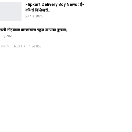
Flipkart Delivery Boy News : ई-
कॉमर्स डिलिव्हरी…
Jul 13, 2026
लखी सोहळ्यात वारकऱ्यांना गढूळ पाण्याचा पुरवठा;…
l 13, 2026
PREV
NEXT
1 of 855