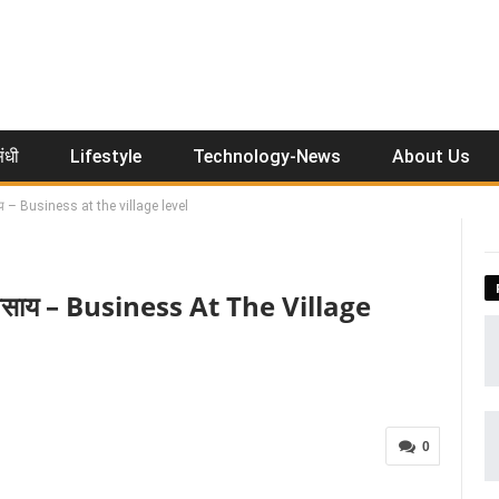
ंधी
Lifestyle
Technology-News
About Us
ाय – Business at the village level
व्यवसाय – Business At The Village
0