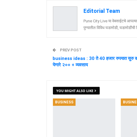
Editorial Team
Pune City Live या वेबसाईटचे आपल्या व
पुण्यातील विविध घडामोडी, घडामोडींची वि
PREV POST
business ideas : 30 ते 40 हजार रुपयात सुरु 
येणारे २०० + व्यवसाय
YOU MIGHT ALSO LIKE
BUSINESS
BUSINE