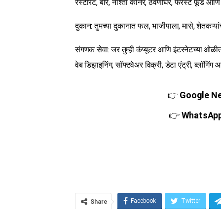
रेस्टॉरंट, बार, नाश्ता कॉर्नर, ठेवणीघर, फरस्ट फूड आ
दुकान: तुमच्या दुकानात फल, भाजीपाला, मासे, शेतकऱ्यांच
संगणक सेवा: जर तुम्ही कंप्यूटर आणि इंटरनेटच्या ओळीत
वेब डिझाइनिंग, सॉफ्टवेअर विक्री, डेटा एंट्री, ब्लॉगि
👉
Google New
👉
WhatsApp च
Facebook
Twitter
Share