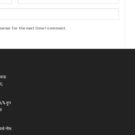
rowser for the next time I comment.
ाभाऊ
द;
६% हून
ना
यचे नीच