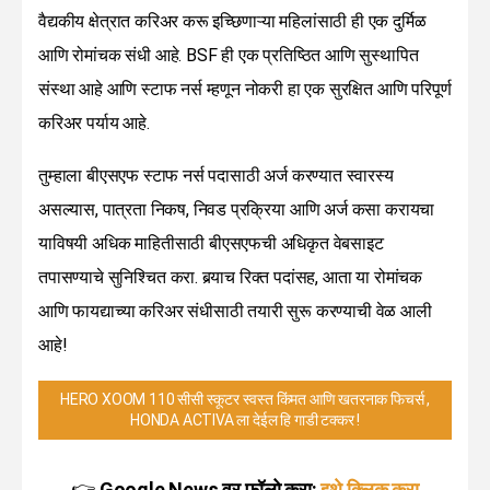
वैद्यकीय क्षेत्रात करिअर करू इच्छिणाऱ्या महिलांसाठी ही एक दुर्मिळ
आणि रोमांचक संधी आहे. BSF ही एक प्रतिष्ठित आणि सुस्थापित
संस्था आहे आणि स्टाफ नर्स म्हणून नोकरी हा एक सुरक्षित आणि परिपूर्ण
करिअर पर्याय आहे.
तुम्हाला बीएसएफ स्टाफ नर्स पदासाठी अर्ज करण्यात स्वारस्य
असल्यास, पात्रता निकष, निवड प्रक्रिया आणि अर्ज कसा करायचा
याविषयी अधिक माहितीसाठी बीएसएफची अधिकृत वेबसाइट
तपासण्याचे सुनिश्चित करा. बर्‍याच रिक्त पदांसह, आता या रोमांचक
आणि फायद्याच्या करिअर संधीसाठी तयारी सुरू करण्याची वेळ आली
आहे!
HERO XOOM 110 सीसी स्कूटर स्वस्त किंमत आणि खतरनाक फिचर्स ,
HONDA ACTIVA ला देईल हि गाडी टक्कर !
👉
Google News वर फॉलो करा:
इथे क्लिक करा