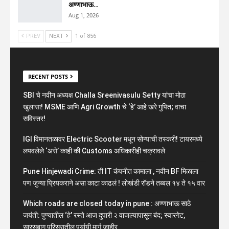
अण्णाभाऊ…
Aug 1, 2026
PREV
NEXT
1 of 856
RECENT POSTS
SBI चे नवीन अध्यक्ष Challa Sreenivasulu Setty यांचा मोठा
खुलासा! MSME आणि Agri Growth चे ‘हे’ आहे खरे गुपित; वाचा
सविस्तर!
IGI विमानतळावर Electric Scooter मधून सोन्याची तस्करी! टायरमध्ये
लपवलेले ‘असे’ काही की Customs अधिकारीही चक्रावले
Pune Hinjewadi Crime: ती IT कंपनीत कामाला , नवीन BF मिळाला
पण जुन्या प्रियकराने असा काटा काढलं ! लोखंडी रॉडने तब्बल १४ ते १५ वार
Which roads are closed today in pune : अण्णाभाऊ साठे
जयंती: पुण्यातील ‘हे’ रस्ते आज दुपारी २ वाजल्यापासून बंद; स्वारगेट,
सारसबाग परिसरातील पर्यायी मार्ग जाहीर