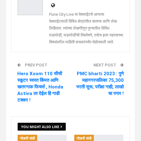
Pune City Live या वेबसाईटचे आपल्या
वेबसाईटसाठी विविध क्षेत्रांतील बातम्या आणि लेख
लिहितात. त्यांच्या लेखणीतून पुण्यातील विविध
घडामोडी, घडामोडींची विश्लेषणे, तसेच इतर महत्त्वाच्या
विषयांवरील माहिती वाचकांपर्यंत पोहोचवली जाते.
PREV POST
NEXT POST
Hero Xoom 110 सीसी
PMC bharti 2023 : पुणे
स्कूटर स्वस्त किंमत आणि
महानगरपालिका 75,300
खतरनाक फिचर्स , Honda
भरती सुरू; परीक्षा नाही, लाखो
Activa ला देईल हि गाडी
चा पगार !
टक्कर !
YOU MIGHT ALSO LIKE
नोकरी संधी
नोकरी संधी