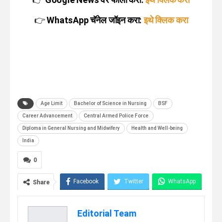
👉
WhatsApp चॅनेल जॉइन करा:
इथे क्लिक करा
Age Limit
Bachelor of Science in Nursing
BSF
Career Advancement
Central Armed Police Force
Diploma in General Nursing and Midwifery
Health and Well-being
India
0
Facebook
Twitter
WhatsApp
Share
Telegram
Linkedin
Editorial Team