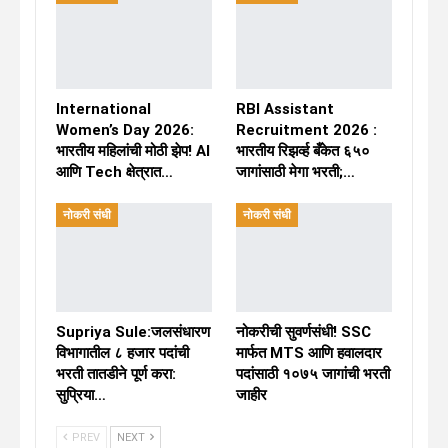
International
RBI Assistant
Women’s Day 2026:
Recruitment 2026 :
भारतीय महिलांची मोठी झेप! AI
भारतीय रिझर्व्ह बँकेत ६५०
आणि Tech क्षेत्रात…
जागांसाठी मेगा भरती;…
नोकरी संधी
नोकरी संधी
Supriya Sule:जलसंधारण
नोकरीची सुवर्णसंधी! SSC
विभागातील ८ हजार पदांची
मार्फत MTS आणि हवालदार
भरती तातडीने पूर्ण करा:
पदांसाठी १०७५ जागांची भरती
सुप्रिया…
जाहीर
PREV
NEXT