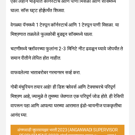
एका लहान भांड्यात कॉर्नस्टार्च आणि पाणी मिसळा आणि सॉसमध्ये
घाला. सॉस घट्ट होईपर्यंत शिजवा.
वेगळ्या पॅनमध्ये 1 टेस्पून कॉर्नस्टार्च आणि 1 टेस्पून पाणी मिसळा. या
मिश्रणात तळलेले फुलकोबी बुडवून सॉसमध्ये घाला.
चटणीमध्ये फ्लॉवरच्या फुलांना 2-3 मिनिटे नीट ढवळून घ्यावे जोपर्यंत ते
समान रीतीने लेपित होत नाहीत.
वाफवलेल्या भाताबरोबर गरमागरम सर्व्ह करा.
गोबी मंचुरियन तयार आहे! ही डिश फ्लेवर्स आणि टेक्सचरचे परिपूर्ण
मिश्रण आहे, ज्यामुळे ते तुमच्या जेवणात एक परिपूर्ण जोड होते. ही रेसिपी
वापरून पहा आणि आपल्या घरच्या आरामात इंडो-चायनीज पाककृतीचा
आनंद घ्या.
अंगणवाडी सुपरवायझर भरती 2023 (ANGANWADI SUPERVISOR