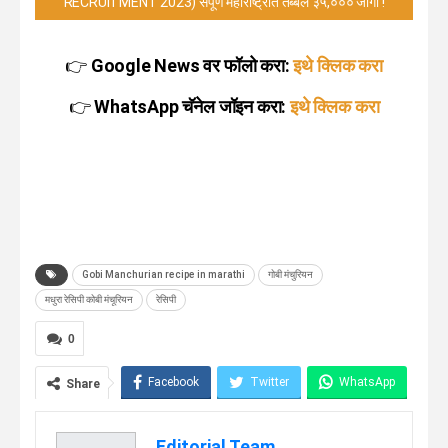
RECRUITMENT 2023) संपूर्ण महाराष्ट्रात तब्बल ३५,००० जागा !
👉
Google News वर फॉलो करा:
इथे क्लिक करा
👉
WhatsApp चॅनेल जॉइन करा:
इथे क्लिक करा
Gobi Manchurian recipe in marathi
गोबी मंचुरियन
मधुरा रेसिपी कोबी मंचूरियन
रेसिपी
0
Facebook
Twitter
WhatsApp
Share
Telegram
Linkedin
Editorial Team