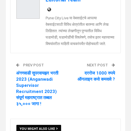
Pune City Live या वेबसाईटचे आपल्या
वेबसाईटसाठी विविध क्षेत्रांतील बातम्या आणि लेख
लिहितात. त्यांच्या लेखणीतून पुण्यातील विविध
घडामोडी, घडामोडींची विश्लेषणे, तसेच इतर महत्त्वाच्या
विषयांवरील माहिती वाचकांपर्यंत पोहोचवली जाते.
PREV POST
NEXT POST
अंगणवाडी सुपरवायझर भरती
दररोज 1000 रुपये
2023 (Anganwadi
ऑनलाइन कसे कमवावे ?
Supervisor
Recruitment 2023)
संपूर्ण महाराष्ट्रात तब्बल
३५,००० जागा !
YOU MIGHT ALSO LIKE