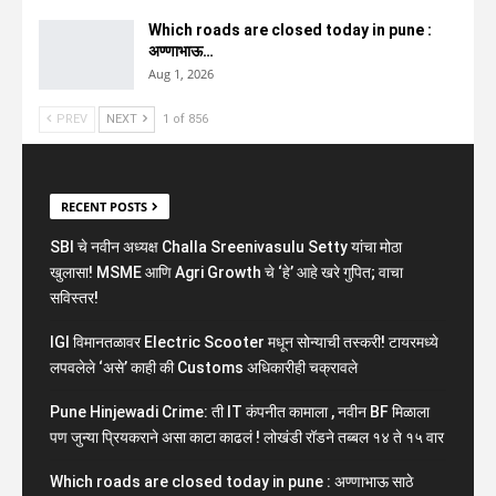
Which roads are closed today in pune :
अण्णाभाऊ…
Aug 1, 2026
PREV
NEXT
1 of 856
RECENT POSTS
SBI चे नवीन अध्यक्ष Challa Sreenivasulu Setty यांचा मोठा
खुलासा! MSME आणि Agri Growth चे ‘हे’ आहे खरे गुपित; वाचा
सविस्तर!
IGI विमानतळावर Electric Scooter मधून सोन्याची तस्करी! टायरमध्ये
लपवलेले ‘असे’ काही की Customs अधिकारीही चक्रावले
Pune Hinjewadi Crime: ती IT कंपनीत कामाला , नवीन BF मिळाला
पण जुन्या प्रियकराने असा काटा काढलं ! लोखंडी रॉडने तब्बल १४ ते १५ वार
Which roads are closed today in pune : अण्णाभाऊ साठे