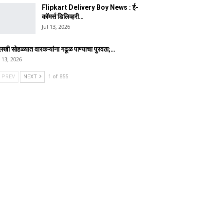
Flipkart Delivery Boy News : ई-
कॉमर्स डिलिव्हरी…
Jul 13, 2026
लखी सोहळ्यात वारकऱ्यांना गढूळ पाण्याचा पुरवठा;…
l 13, 2026
PREV
NEXT
1 of 855