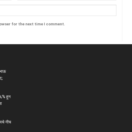
rowser for the next time I comment.
ाभाऊ
द;
६% हून
ना
यचे नीच