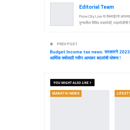
Editorial Team
Pune City Live या वेबसाईटचे आपल्या व
पुण्यातील विविध घडामोडी, घडामोडींची वि
PREV POST
Budget Income tax news: सरकारने 2023
आर्थिक वर्षासाठी नवीन आयकर बदलांची घोषणा !
YOU MIGHT ALSO LIKE
MARATHI NEWS
LIFEST