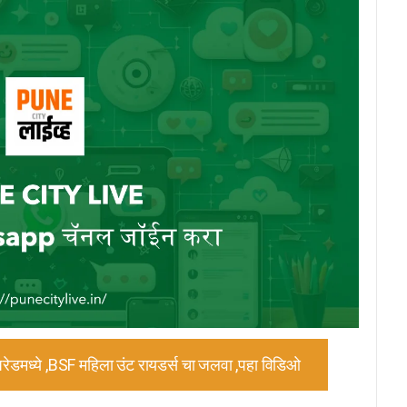
 परेडमध्ये ,BSF महिला उंट रायडर्स चा जलवा ,पहा विडिओ