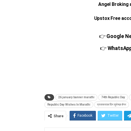
Angel Broking
Upstox Free acc
👉
Google New
👉
WhatsApp च
26 january banner marathi
74th Republic Day
Republic Day Wishes In Marathi
प्रजासत्ताक दिन शुभेच्छा बॅनर
Facebook
Twitter
Share