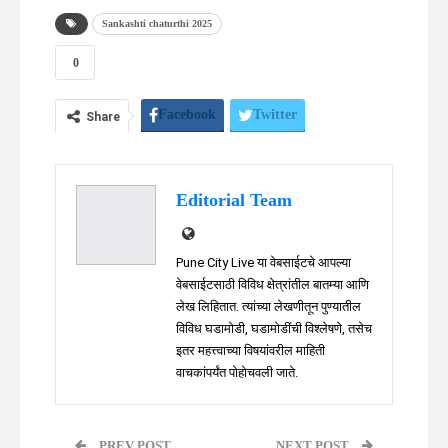
Sankashti chaturthi 2025
0
Facebook
Twitter
Share
WhatsApp
Telegram
Linkedin
Editorial Team
Pune City Live या वेबसाईटचे आपल्या
वेबसाईटसाठी विविध क्षेत्रांतील बातम्या आणि
लेख लिहितात. त्यांच्या लेखणीतून पुण्यातील
विविध घडामोडी, घडामोडींची विश्लेषणे, तसेच
इतर महत्त्वाच्या विषयांवरील माहिती
वाचकांपर्यंत पोहोचवली जाते.
PREV POST
NEXT POST