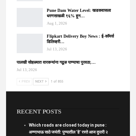
Pune Dam Water Level: खडकवासला
धरणसाखळी ९६% हून…
Aug 1, 2026
Flipkart Delivery Boy News : ई-कॉमर्स
डिलिव्हरी…
Jul 13, 2026
पालखी सोहळ्यात वारकऱ्यांना गढूळ पाण्याचा पुरवठा;…
Jul 13, 2026
PREV
NEXT
1 of 855
RECENT POSTS
Which roads are closed today in pune :
अण्णाभाऊ साठे जयंती: पुण्यातील ‘हे’ रस्ते आज दुपारी २