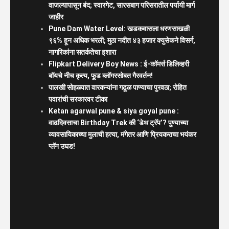
वाजल्यापासून बंद; स्वारगेट, सारसबाग परिसरातील पर्यायी मार्ग
जाहीर
Pune Dam Water Level: खडकवासला धरणसाखळी
९६% हून अधिक भरली; मुठा नदीत ४३ हजार क्युसेकने विसर्ग,
नागरिकांना सतर्कतेचा इशारा
Flipkart Delivery Boy News : ई-कॉमर्स डिलिव्हरी
बॉयचे नीच कृत्य, फूड ब्लॉगरसोबत गैरवर्तन!
पालखी सोहळ्यात वारकऱ्यांना गढूळ पाण्याचा पुरवठा; रोहित
पवारांची सरकारवर टीका
Ketan agarwal pune & siya goyal pune :
वाढदिवसाचा Birthday Trek की ‘डेथ ट्रॅप’? पुण्याच्या
व्यावसायिकाच्या मुलाची हत्या, मंगेतर आणि प्रियकराचा भयंकर
प्लॅन उघड!