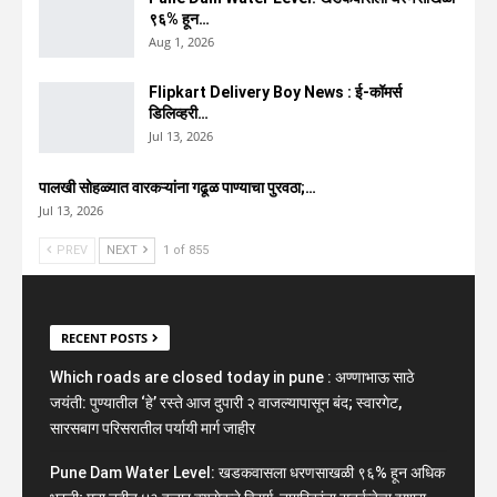
९६% हून…
Aug 1, 2026
Flipkart Delivery Boy News : ई-कॉमर्स
डिलिव्हरी…
Jul 13, 2026
पालखी सोहळ्यात वारकऱ्यांना गढूळ पाण्याचा पुरवठा;…
Jul 13, 2026
PREV
NEXT
1 of 855
RECENT POSTS
Which roads are closed today in pune : अण्णाभाऊ साठे
जयंती: पुण्यातील ‘हे’ रस्ते आज दुपारी २ वाजल्यापासून बंद; स्वारगेट,
सारसबाग परिसरातील पर्यायी मार्ग जाहीर
Pune Dam Water Level: खडकवासला धरणसाखळी ९६% हून अधिक