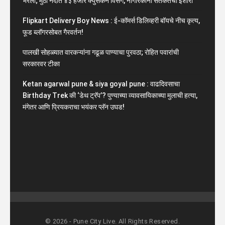
भरली; मुठा नदीत ४३ हजार क्युसेकने विसर्ग, नागरिकांना सतर्कतेचा इशारा
Flipkart Delivery Boy News : ई-कॉमर्स डिलिव्हरी बॉयचे नीच कृत्य,
फूड ब्लॉगरसोबत गैरवर्तन!
पालखी सोहळ्यात वारकऱ्यांना गढूळ पाण्याचा पुरवठा; रोहित पवारांची
सरकारवर टीका
Ketan agarwal pune & siya goyal pune : वाढदिवसाचा
Birthday Trek की ‘डेथ ट्रॅप’? पुण्याच्या व्यावसायिकाच्या मुलाची हत्या,
मंगेतर आणि प्रियकराचा भयंकर प्लॅन उघड!
© 2026 - Pune City Live. All Rights Reserved.