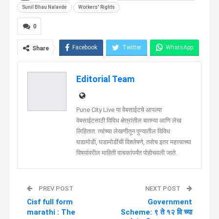
Sunil Bhau Nalavde
Workers' Rights
0
Facebook
Twitter
WhatsApp
Share
Telegram
Linkedin
Editorial Team
Pune City Live या वेबसाईटचे आपल्या
वेबसाईटसाठी विविध क्षेत्रांतील बातम्या आणि लेख
लिहितात. त्यांच्या लेखणीतून पुण्यातील विविध
घडामोडी, घडामोडींची विश्लेषणे, तसेच इतर महत्त्वाच्या
विषयांवरील माहिती वाचकांपर्यंत पोहोचवली जाते.
PREV POST
NEXT POST
Cisf full form
Government
marathi : The
Scheme: ९ ते १२ वि च्या