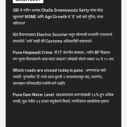
SBI चे नवीन अध्यक्ष Challa Sreenivasulu Setty यांचा मोठा
खुलासा! MSME आणि Agri Growth चे ‘हे’ आहे खरे गुपित; वाचा
सविस्तर!
IGI विमानतळावर Electric Scooter मधून सोन्याची तस्करी! टायरमध्ये
लपवलेले ‘असे’ काही की Customs अधिकारीही चक्रावले
Pune Hinjewadi Crime: ती IT कंपनीत कामाला , नवीन BF मिळाला
पण जुन्या प्रियकराने असा काटा काढलं ! लोखंडी रॉडने तब्बल १४ ते १५ वार
Which roads are closed today in pune : अण्णाभाऊ साठे
जयंती: पुण्यातील ‘हे’ रस्ते आज दुपारी २ वाजल्यापासून बंद; स्वारगेट,
सारसबाग परिसरातील पर्यायी मार्ग जाहीर
Pune Dam Water Level: खडकवासला धरणसाखळी ९६% हून अधिक
भरली; मुठा नदीत ४३ हजार क्युसेकने विसर्ग, नागरिकांना सतर्कतेचा इशारा