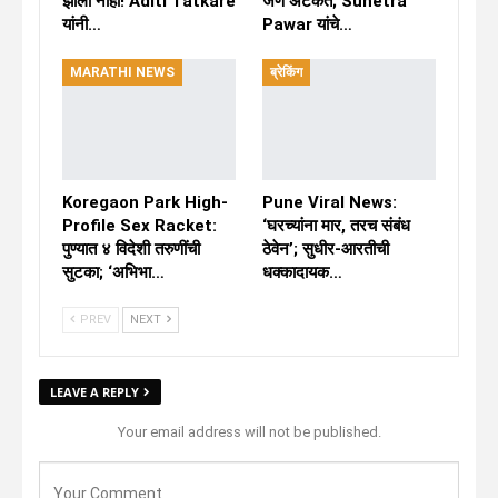
झाला नाही! Aditi Tatkare
जण अटकेत; Sunetra
यांनी…
Pawar यांचे…
MARATHI NEWS
ब्रेकिंग
Koregaon Park High-
Pune Viral News:
Profile Sex Racket:
‘घरच्यांना मार, तरच संबंध
पुण्यात ४ विदेशी तरुणींची
ठेवेन’; सुधीर-आरतीची
सुटका; ‘अभिभा…
धक्कादायक…
PREV
NEXT
LEAVE A REPLY
Your email address will not be published.