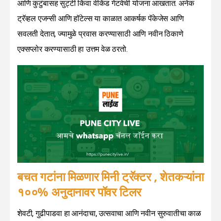
आणि कुटुंबासह सुट्टी किंवा वीकेंड गेटवेची योजना आखतात. अनेक
ट्रॅव्हल एजन्सी आणि हॉटेल्स या काळात आकर्षक पॅकेजेस आणि
सवलती देतात, ज्यामुळे प्रवास करण्यासाठी आणि नवीन ठिकाणे
एक्सप्लोर करण्यासाठी हा उत्तम वेळ ठरतो.
बचत गटांना मिळणार मिनी ट्रॅक्टर , शेतकऱ्यांना
१००% अनुदानावर पॉवर टिलर
शेवटी, गुढीपाडवा हा आनंदाचा, उत्सवाचा आणि नवीन सुरुवातीचा काळ