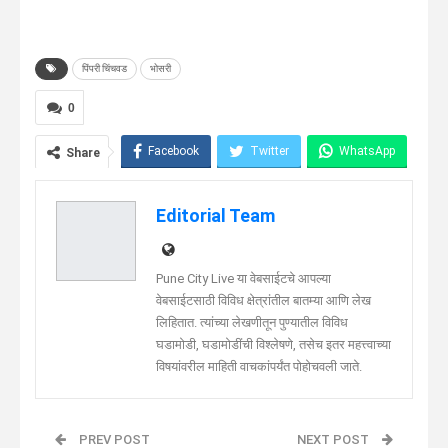
पिंपरी चिंचवड
भोसरी
0
Facebook
Twitter
WhatsApp
Share
Telegram
Linkedin
Editorial Team
Pune City Live या वेबसाईटचे आपल्या
वेबसाईटसाठी विविध क्षेत्रांतील बातम्या आणि लेख
लिहितात. त्यांच्या लेखणीतून पुण्यातील विविध
घडामोडी, घडामोडींची विश्लेषणे, तसेच इतर महत्त्वाच्या
विषयांवरील माहिती वाचकांपर्यंत पोहोचवली जाते.
PREV POST
NEXT POST