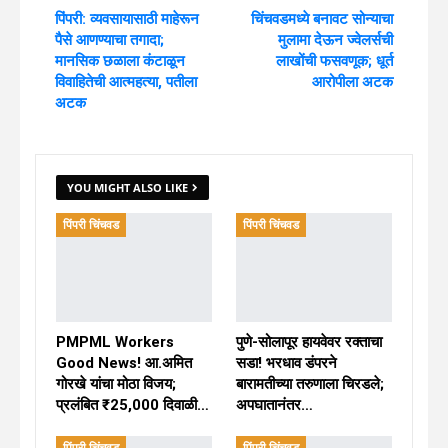
पिंपरी: व्यवसायासाठी माहेरून
चिंचवडमध्ये बनावट सोन्याचा
पैसे आणण्याचा तगादा;
मुलामा देऊन ज्वेलर्सची
मानसिक छळाला कंटाळून
लाखोंची फसवणूक; धूर्त
विवाहितेची आत्महत्या, पतीला
आरोपीला अटक
अटक
YOU MIGHT ALSO LIKE
पिंपरी चिंचवड
पिंपरी चिंचवड
PMPML Workers
पुणे-सोलापूर हायवेवर रक्ताचा
Good News! आ.अमित
सडा! भरधाव डंपरने
गोरखे यांचा मोठा विजय;
बारामतीच्या तरुणाला चिरडले;
प्रलंबित ₹25,000 दिवाळी…
अपघातानंतर…