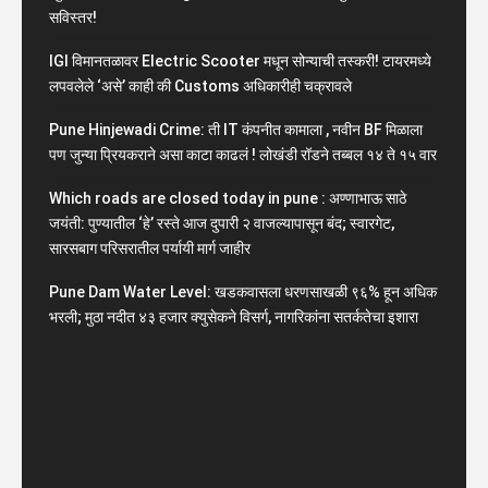
सविस्तर!
IGI विमानतळावर Electric Scooter मधून सोन्याची तस्करी! टायरमध्ये
लपवलेले ‘असे’ काही की Customs अधिकारीही चक्रावले
Pune Hinjewadi Crime: ती IT कंपनीत कामाला , नवीन BF मिळाला
पण जुन्या प्रियकराने असा काटा काढलं ! लोखंडी रॉडने तब्बल १४ ते १५ वार
Which roads are closed today in pune : अण्णाभाऊ साठे
जयंती: पुण्यातील ‘हे’ रस्ते आज दुपारी २ वाजल्यापासून बंद; स्वारगेट,
सारसबाग परिसरातील पर्यायी मार्ग जाहीर
Pune Dam Water Level: खडकवासला धरणसाखळी ९६% हून अधिक
भरली; मुठा नदीत ४३ हजार क्युसेकने विसर्ग, नागरिकांना सतर्कतेचा इशारा