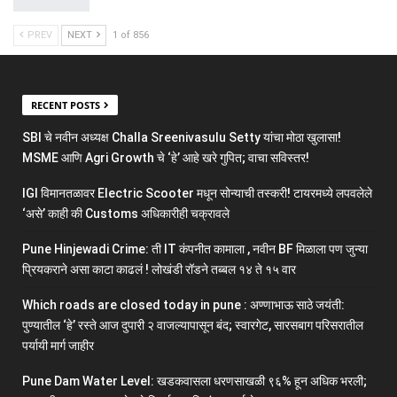
PREV
NEXT
1 of 856
RECENT POSTS
SBI चे नवीन अध्यक्ष Challa Sreenivasulu Setty यांचा मोठा खुलासा!
MSME आणि Agri Growth चे ‘हे’ आहे खरे गुपित; वाचा सविस्तर!
IGI विमानतळावर Electric Scooter मधून सोन्याची तस्करी! टायरमध्ये लपवलेले
‘असे’ काही की Customs अधिकारीही चक्रावले
Pune Hinjewadi Crime: ती IT कंपनीत कामाला , नवीन BF मिळाला पण जुन्या
प्रियकराने असा काटा काढलं ! लोखंडी रॉडने तब्बल १४ ते १५ वार
Which roads are closed today in pune : अण्णाभाऊ साठे जयंती:
पुण्यातील ‘हे’ रस्ते आज दुपारी २ वाजल्यापासून बंद; स्वारगेट, सारसबाग परिसरातील
पर्यायी मार्ग जाहीर
Pune Dam Water Level: खडकवासला धरणसाखळी ९६% हून अधिक भरली;