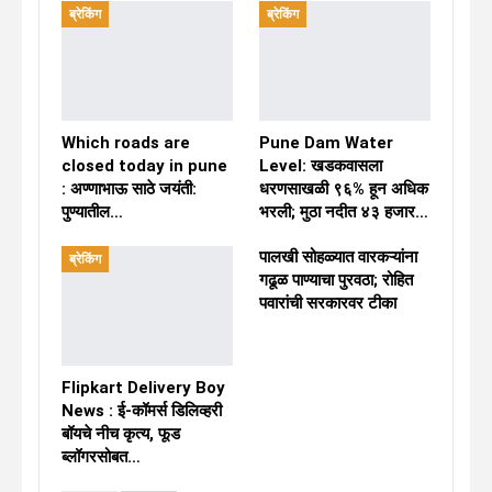
ब्रेकिंग
ब्रेकिंग
Which roads are
Pune Dam Water
closed today in pune
Level: खडकवासला
: अण्णाभाऊ साठे जयंती:
धरणसाखळी ९६% हून अधिक
पुण्यातील…
भरली; मुठा नदीत ४३ हजार…
पालखी सोहळ्यात वारकऱ्यांना
ब्रेकिंग
गढूळ पाण्याचा पुरवठा; रोहित
पवारांची सरकारवर टीका
Flipkart Delivery Boy
News : ई-कॉमर्स डिलिव्हरी
बॉयचे नीच कृत्य, फूड
ब्लॉगरसोबत…