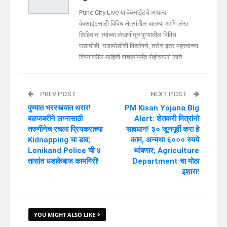
Pune City Live या वेबसाईटचे आपल्या
वेबसाईटसाठी विविध क्षेत्रांतील बातम्या आणि लेख
लिहितात. त्यांच्या लेखणीतून पुण्यातील विविध
घडामोडी, घडामोडींची विश्लेषणे, तसेच इतर महत्त्वाच्या
विषयांवरील माहिती वाचकांपर्यंत पोहोचवली जाते.
PREV POST
NEXT POST
पुण्यात भररस्त्यात थरार!
PM Kisan Yojana Big
बळजबरीने लग्नासाठी
Alert: शेतकरी मित्रांनो
तरुणीनेच रचला प्रियकराच्या
सावधान! ३० जूनपूर्वी करा हे
Kidnapping चा डाव;
काम, अन्यथा ६००० रुपये
Lonikand Police ची ४
थांबणार; Agriculture
तासांत धडाकेबाज कामगिरी!
Department चा मोठा
इशारा!
YOU MIGHT ALSO LIKE