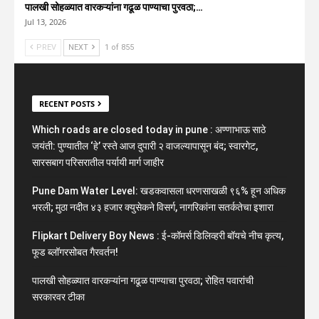
पालखी सोहळ्यात वारकऱ्यांना गढूळ पाण्याचा पुरवठा;…
Jul 13, 2026
PREV
NEXT
1 of 855
RECENT POSTS
Which roads are closed today in pune : अण्णाभाऊ साठे
जयंती: पुण्यातील ‘हे’ रस्ते आज दुपारी २ वाजल्यापासून बंद; स्वारगेट,
सारसबाग परिसरातील पर्यायी मार्ग जाहीर
Pune Dam Water Level: खडकवासला धरणसाखळी ९६% हून अधिक
भरली; मुठा नदीत ४३ हजार क्युसेकने विसर्ग, नागरिकांना सतर्कतेचा इशारा
Flipkart Delivery Boy News : ई-कॉमर्स डिलिव्हरी बॉयचे नीच कृत्य,
फूड ब्लॉगरसोबत गैरवर्तन!
पालखी सोहळ्यात वारकऱ्यांना गढूळ पाण्याचा पुरवठा; रोहित पवारांची
सरकारवर टीका