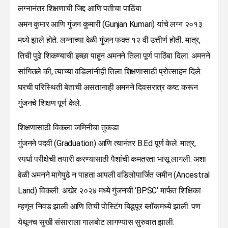
लग्नानंतर शिक्षणाची जिद्द आणि पतीचा पाठिंबा
अमन कुमार आणि गुंजन कुमारी (Gunjan Kumari) यांचे लग्न २०१३
मध्ये झाले होते. लग्नाच्या वेळी गुंजन फक्त १२ वी उत्तीर्ण होती. मात्र,
तिची पुढे शिकण्याची इच्छा पाहून अमनने तिला पूर्ण पाठिंबा दिला. अमनने
सांगितले की, त्याच्या वडिलांनीही तिला शिक्षणासाठी प्रोत्साहन दिले.
घरची परिस्थिती बेताची असतानाही अमनने दिवसरात्र कष्ट करून
गुंजनचे शिक्षण पूर्ण केले.
शिक्षणासाठी विकला जमिनीचा तुकडा
गुंजनने पदवी (Graduation) आणि त्यानंतर B.Ed पूर्ण केले. मात्र,
स्पर्धा परीक्षेची तयारी करण्यासाठी पैशांची कमतरता भासू लागली. अशा
वेळी अमनने मागेपुढे न पाहता आपली वडिलोपार्जित जमीन (Ancestral
Land) विकली. अखेर २०२४ मध्ये गुंजनची ‘BPSC’ मार्फत शिक्षिका
म्हणून निवड झाली आणि तिची पोस्टिंग बिडूपूर ब्लॉकमध्ये झाली. पण
येथूनच सुखी संसाराला गालबोट लागण्यास सुरुवात झाली.