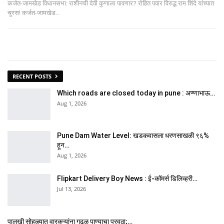
कर्जत-जामखेड विधानसभा: राशीनची देवी कुणाला पावणार? रोहित पवार विरुद्ध राम शिंदे यांच्यात
चुरस! कर्जत-जामखेड…
RECENT POSTS
Which roads are closed today in pune : अण्णाभाऊ…
Aug 1, 2026
Pune Dam Water Level: खडकवासला धरणसाखळी ९६%
हून…
Aug 1, 2026
Flipkart Delivery Boy News : ई-कॉमर्स डिलिव्हरी…
Jul 13, 2026
पालखी सोहळ्यात वारकऱ्यांना गढूळ पाण्याचा पुरवठा;…