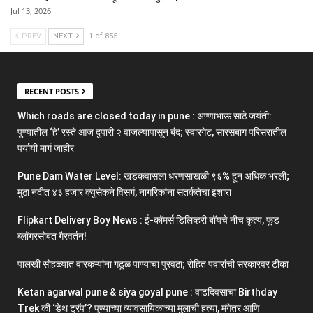
Jul 13, 2026
PREV
NEXT
1 of 855
RECENT POSTS
Which roads are closed today in pune : अण्णाभाऊ साठे जयंती:
पुण्यातील ‘हे’ रस्ते आज दुपारी २ वाजल्यापासून बंद; स्वारगेट, सारसबाग परिसरातील
पर्यायी मार्ग जाहीर
Pune Dam Water Level: खडकवासला धरणसाखळी ९६% हून अधिक भरली;
मुठा नदीत ४३ हजार क्युसेकने विसर्ग, नागरिकांना सतर्कतेचा इशारा
Flipkart Delivery Boy News : ई-कॉमर्स डिलिव्हरी बॉयचे नीच कृत्य, फूड
ब्लॉगरसोबत गैरवर्तन!
पालखी सोहळ्यात वारकऱ्यांना गढूळ पाण्याचा पुरवठा; रोहित पवारांची सरकारवर टीका
Ketan agarwal pune & siya goyal pune : वाढदिवसाचा Birthday
Trek की ‘डेथ ट्रॅप’? पुण्याच्या व्यावसायिकाच्या मुलाची हत्या, मंगेतर आणि