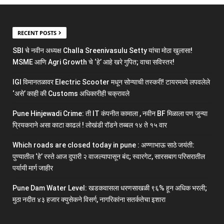
RECENT POSTS
SBI चे नवीन अध्यक्ष Challa Sreenivasulu Setty यांचा मोठा खुलासा!
MSME आणि Agri Growth चे ‘हे’ आहे खरे गुपित; वाचा सविस्तर!
IGI विमानतळावर Electric Scooter मधून सोन्याची तस्करी! टायरमध्ये लपवलेले
‘असे’ काही की Customs अधिकारीही चक्रावले
Pune Hinjewadi Crime: ती IT कंपनीत कामाला , नवीन BF मिळाला पण जुन्या
प्रियकराने असा काटा काढलं ! लोखंडी रॉडने तब्बल १४ ते १५ वार
Which roads are closed today in pune : अण्णाभाऊ साठे जयंती:
पुण्यातील ‘हे’ रस्ते आज दुपारी २ वाजल्यापासून बंद; स्वारगेट, सारसबाग परिसरातील
पर्यायी मार्ग जाहीर
Pune Dam Water Level: खडकवासला धरणसाखळी ९६% हून अधिक भरली;
मुठा नदीत ४३ हजार क्युसेकने विसर्ग, नागरिकांना सतर्कतेचा इशारा