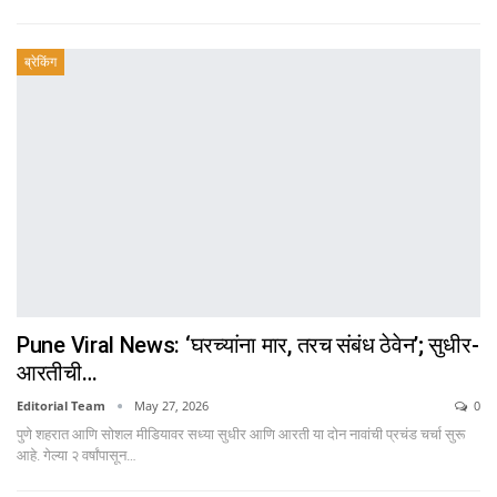
ब्रेकिंग
Pune Viral News: ‘घरच्यांना मार, तरच संबंध ठेवेन’; सुधीर-
आरतीची…
Editorial Team
May 27, 2026
0
पुणे शहरात आणि सोशल मीडियावर सध्या सुधीर आणि आरती या दोन नावांची प्रचंड चर्चा सुरू
आहे. गेल्या २ वर्षांपासून…