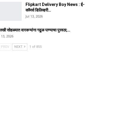
Flipkart Delivery Boy News : ई-
कॉमर्स डिलिव्हरी…
Jul 13, 2026
लखी सोहळ्यात वारकऱ्यांना गढूळ पाण्याचा पुरवठा;…
l 13, 2026
PREV
NEXT
1 of 855