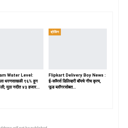
ब्रेकिंग
am Water Level:
Flipkart Delivery Boy News :
ा धरणसाखळी ९६% हून
ई-कॉमर्स डिलिव्हरी बॉयचे नीच कृत्य,
ली; मुठा नदीत ४३ हजार…
फूड ब्लॉगरसोबत…
address will not be published.