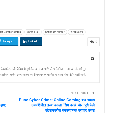
tyr Compensation
Shreya Rai
Shubham Kumar
Viral News
Telegram
Linkedin
0
ेबसाईटसाठी विविध क्षेत्रांतील बातम्या आणि लेख लिहितात. त्यांच्या लेखणीतून
श्लेषणे, तसेच इतर महत्त्वाच्या विषयांवरील माहिती वाचकांपर्यंत पोहोचवली जाते.
NEXT POST
Pune Cyber Crime: Online Gaming च्या नादात
हाग;
उच्चशिक्षित तरुण बनला ‘सिम कार्ड’ चोर! पुणे रेल्वे
स्टेशनवरील धक्कादायक प्रकार उघड