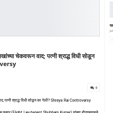
पा
Ju
ांच्या चेकवरून वाद; पत्नी श्राद्ध विधी सोडून
oversy
0
वाद; पत्नी श्राद्ध विधी सोडून का गेली? Shreya Rai Controversy
 शुभम कुमार (Flight Lieutenant Shubham Kumar) यांच्या हौतात्म्यामुळे