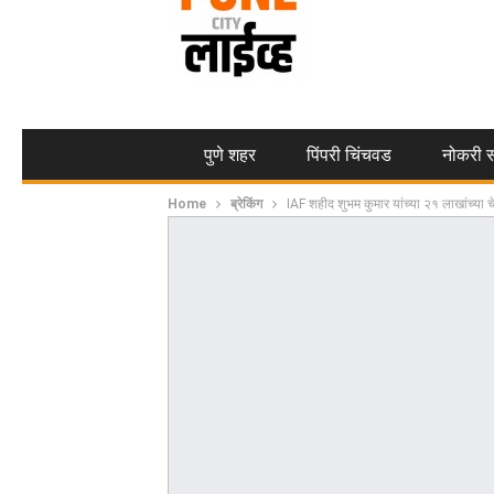
पुणे शहर
पिंपरी चिंचवड
नोकरी स
Home
ब्रेकिंग
IAF शहीद शुभम कुमार यांच्या २१ लाखांच्या