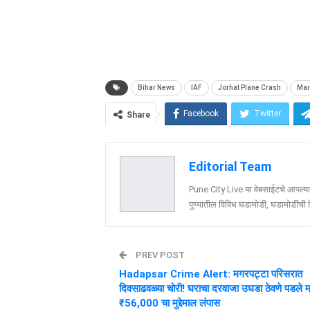
Bihar News
IAF
Jorhat Plane Crash
Mar
Facebook
Twitter
Share
Editorial Team
Pune City Live या वेबसाईटचे आपल्या व
पुण्यातील विविध घडामोडी, घडामोडींची वि
PREV POST
Hadapsar Crime Alert: मगरपट्टा परिसरात
दिवसाढवळ्या चोरी! घराचा दरवाजा उघडा ठेवणे पडले म
₹56,000 चा मुद्देमाल लंपास