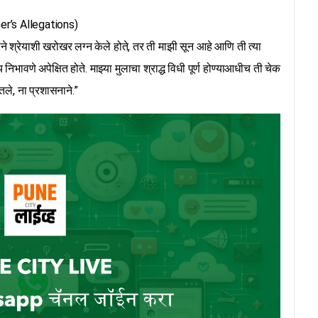
ther’s Allegations)
लाने श्रेयाशी खरोखर लग्न केले होते, तर ती माझी सून आहे आणि ती त्या
य निभावणे अपेक्षित होते. माझ्या मुलाचा श्राद्ध विधी पूर्ण होण्याआधीच ती चेक
तले, ना प्रशासनाने.”