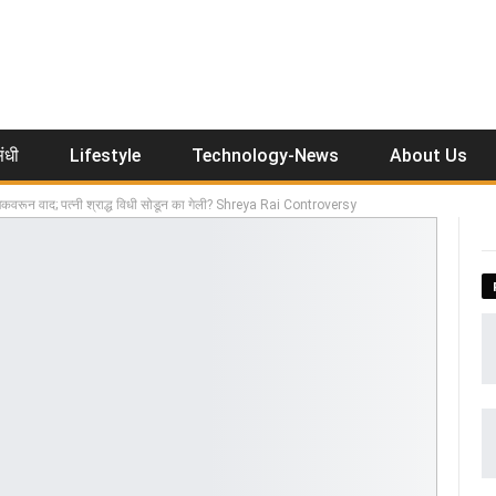
ंधी
Lifestyle
Technology-News
About Us
 चेकवरून वाद; पत्नी श्राद्ध विधी सोडून का गेली? Shreya Rai Controversy