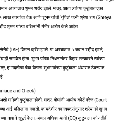
िमान अपघातात शुभम शहीद झाले. मात्र, आता त्यांच्या कुटुंबात एका
१ लाख रुपयांचा चेक आणि शुभम यांची ‘गुपित’ पत्नी श्रेया राय (Shreya
शहीद शुभम यांच्या वडिलांनी गंभीर आरोप केले आहेत.
ुसेनेचे (IAF) विमान क्रॅश झाले. या अपघातात ५ जवान शहीद झाले,
यांचाही समावेश होता. शुभम यांच्या निधनानंतर बिहार सरकारने त्यांच्या
्र, हा मदतीचा चेक घेताना शुभम यांच्या कुटुंबाला अंधारात ठेवण्यात
हे.
 Marriage and Check)
, अशी माहिती कुटुंबाला होती. मात्र, दोघांनी आधीच कोर्ट मॅरेज (Court
्या आई-वडिलांना नव्हती. कायदेशीर कागदपत्रांनुसार श्रेया ही शुभम
्या नावाने सुपूर्द केला. अंचल अधिकाऱ्यांनी (CO) कुटुंबाला कोणतीही