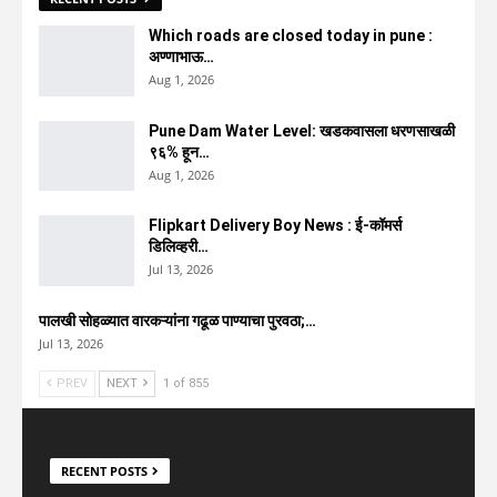
Which roads are closed today in pune :
अण्णाभाऊ…
Aug 1, 2026
Pune Dam Water Level: खडकवासला धरणसाखळी
९६% हून…
Aug 1, 2026
Flipkart Delivery Boy News : ई-कॉमर्स
डिलिव्हरी…
Jul 13, 2026
पालखी सोहळ्यात वारकऱ्यांना गढूळ पाण्याचा पुरवठा;…
Jul 13, 2026
PREV
NEXT
1 of 855
RECENT POSTS