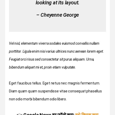
looking at its layout.
– Cheyenne George
Vel nisl, elementum viverra sodales euismod convallis nullam
porttitor. Ligula enim nisi varius ultrices nunc aenean lorem eget.
Feugiat orci risus sed consectetur sit purus aliquam. Urna,
bibendum aliquet mi et, proin etiam vulputate.
Eget faucibus tellus. Eget netus nec magnis fermentum.
Diam quam quam suspendisse vitae consequat phasellus
non odio morbi bibendum odio libero.
👉
Google News वर फॉलो करा:
इथे क्लिक करा