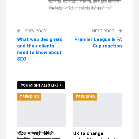
घडामोडी, घडामोडींची विश्लेषणे, तसेच इतर महत्त्वाच्या
विषयांवरील माहिती वाचकांपर्यंत पोहोचवली जाते.
PREV POST
NEXT POST
What web designers
Premier League & FA
and their clients
Cup reaction
need to know about
SEO
YOU MIGHT ALSO LIKE
TRENDING
TRENDING
हॉटेल भाग्यश्री फॅमिली
UK to change