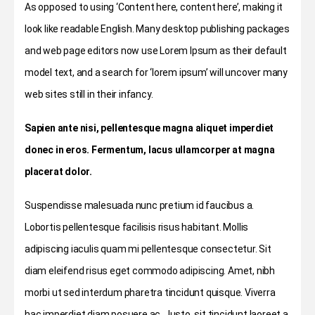
As opposed to using ‘Content here, content here’, making it
look like readable English. Many desktop publishing packages
and web page editors now use Lorem Ipsum as their default
model text, and a search for ‘lorem ipsum’ will uncover many
web sites still in their infancy.
Sapien ante nisi, pellentesque magna aliquet imperdiet
donec in eros. Fermentum, lacus ullamcorper at magna
placerat dolor.
Suspendisse malesuada nunc pretium id faucibus a.
Lobortis pellentesque facilisis risus habitant. Mollis
adipiscing iaculis quam mi pellentesque consectetur. Sit
diam eleifend risus eget commodo adipiscing. Amet, nibh
morbi ut sed interdum pharetra tincidunt quisque. Viverra
hac imperdiet diam posuere ac. Justo, sit tincidunt laoreet a