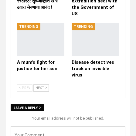
रेस्टॉरंट: तुळजापूरात खास
extradition deal with
ढवारा जेवणाचा आनंद !
the Government of
US
TRENDING
TRENDING
A mum’s fight for
Disease detectives
justice for her son
track an invisible
virus
PREV
NEXT
LEAVE A REPLY
Your email address will not be published.