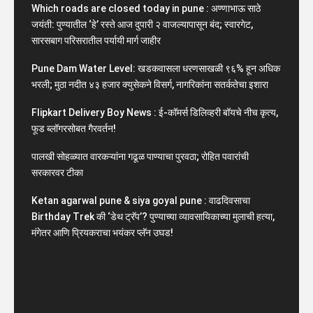
Which roads are closed today in pune : अण्णाभाऊ साठे
जयंती: पुण्यातील ‘हे’ रस्ते आज दुपारी २ वाजल्यापासून बंद; स्वारगेट,
सारसबाग परिसरातील पर्यायी मार्ग जाहीर
Pune Dam Water Level: खडकवासला धरणसाखळी ९६% हून अधिक
भरली; मुठा नदीत ४३ हजार क्युसेकने विसर्ग, नागरिकांना सतर्कतेचा इशारा
Flipkart Delivery Boy News : ई-कॉमर्स डिलिव्हरी बॉयचे नीच कृत्य,
फूड ब्लॉगरसोबत गैरवर्तन!
पालखी सोहळ्यात वारकऱ्यांना गढूळ पाण्याचा पुरवठा; रोहित पवारांची
सरकारवर टीका
Ketan agarwal pune & siya goyal pune : वाढदिवसाचा
Birthday Trek की ‘डेथ ट्रॅप’? पुण्याच्या व्यावसायिकाच्या मुलाची हत्या,
मंगेतर आणि प्रियकराचा भयंकर प्लॅन उघड!