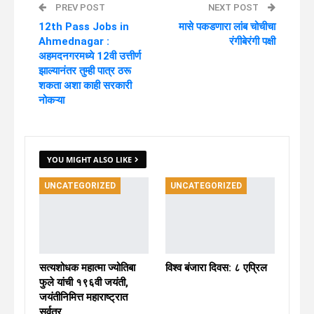
PREV POST
NEXT POST
12th Pass Jobs in
मासे पकडणारा लांब चोचीचा
Ahmednagar :
रंगीबेरंगी पक्षी
अहमदनगरमध्ये 12वी उत्तीर्ण
झाल्यानंतर तुम्ही पात्र ठरू
शकता अशा काही सरकारी
नोकऱ्या
YOU MIGHT ALSO LIKE
UNCATEGORIZED
UNCATEGORIZED
सत्यशोधक महात्मा ज्योतिबा
विश्व बंजारा दिवस: ८ एप्रिल
फुले यांची १९६वी जयंती,
जयंतीनिमित्त महाराष्ट्रात
सर्वत्र…