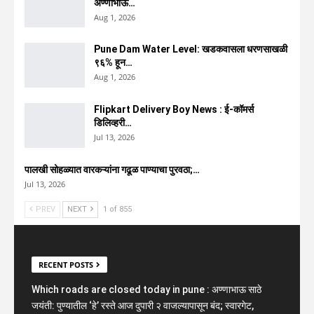
अण्णाभाऊ…
Aug 1, 2026
Pune Dam Water Level: खडकवासला धरणसाखळी
९६% हून…
Aug 1, 2026
Flipkart Delivery Boy News : ई-कॉमर्स
डिलिव्हरी…
Jul 13, 2026
पालखी सोहळ्यात वारकऱ्यांना गढूळ पाण्याचा पुरवठा;…
Jul 13, 2026
PREV
NEXT
1 of 855
RECENT POSTS
Which roads are closed today in pune : अण्णाभाऊ साठे
जयंती: पुण्यातील ‘हे’ रस्ते आज दुपारी २ वाजल्यापासून बंद; स्वारगेट,