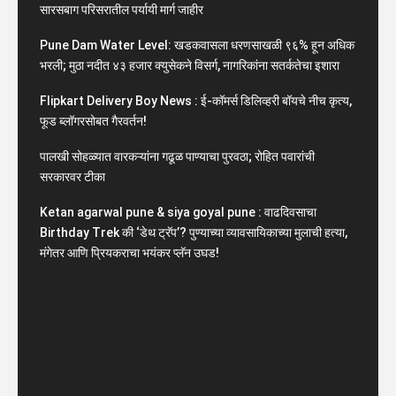
सारसबाग परिसरातील पर्यायी मार्ग जाहीर
Pune Dam Water Level: खडकवासला धरणसाखळी ९६% हून अधिक
भरली; मुठा नदीत ४३ हजार क्युसेकने विसर्ग, नागरिकांना सतर्कतेचा इशारा
Flipkart Delivery Boy News : ई-कॉमर्स डिलिव्हरी बॉयचे नीच कृत्य,
फूड ब्लॉगरसोबत गैरवर्तन!
पालखी सोहळ्यात वारकऱ्यांना गढूळ पाण्याचा पुरवठा; रोहित पवारांची
सरकारवर टीका
Ketan agarwal pune & siya goyal pune : वाढदिवसाचा
Birthday Trek की ‘डेथ ट्रॅप’? पुण्याच्या व्यावसायिकाच्या मुलाची हत्या,
मंगेतर आणि प्रियकराचा भयंकर प्लॅन उघड!