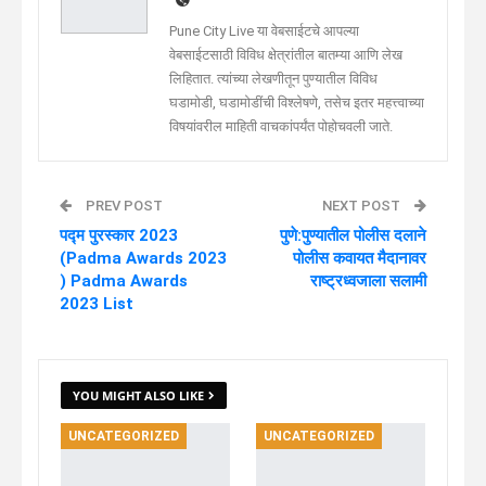
Pune City Live या वेबसाईटचे आपल्या
वेबसाईटसाठी विविध क्षेत्रांतील बातम्या आणि लेख
लिहितात. त्यांच्या लेखणीतून पुण्यातील विविध
घडामोडी, घडामोडींची विश्लेषणे, तसेच इतर महत्त्वाच्या
विषयांवरील माहिती वाचकांपर्यंत पोहोचवली जाते.
PREV POST
NEXT POST
पद्म पुरस्कार 2023
पुणे:पुण्यातील पोलीस दलाने
(Padma Awards 2023
पोलीस कवायत मैदानावर
) Padma Awards
राष्ट्रध्वजाला सलामी
2023 List
YOU MIGHT ALSO LIKE
UNCATEGORIZED
UNCATEGORIZED