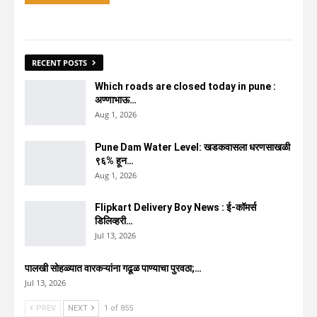
RECENT POSTS
Which roads are closed today in pune :
अण्णाभाऊ…
Aug 1, 2026
Pune Dam Water Level: खडकवासला धरणसाखळी
९६% हून…
Aug 1, 2026
Flipkart Delivery Boy News : ई-कॉमर्स
डिलिव्हरी…
Jul 13, 2026
पालखी सोहळ्यात वारकऱ्यांना गढूळ पाण्याचा पुरवठा;…
Jul 13, 2026
PREV
NEXT
1 of 855