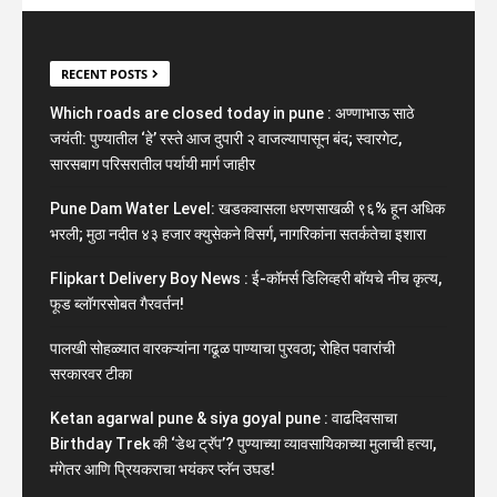
RECENT POSTS
Which roads are closed today in pune : अण्णाभाऊ साठे
जयंती: पुण्यातील ‘हे’ रस्ते आज दुपारी २ वाजल्यापासून बंद; स्वारगेट,
सारसबाग परिसरातील पर्यायी मार्ग जाहीर
Pune Dam Water Level: खडकवासला धरणसाखळी ९६% हून अधिक
भरली; मुठा नदीत ४३ हजार क्युसेकने विसर्ग, नागरिकांना सतर्कतेचा इशारा
Flipkart Delivery Boy News : ई-कॉमर्स डिलिव्हरी बॉयचे नीच कृत्य,
फूड ब्लॉगरसोबत गैरवर्तन!
पालखी सोहळ्यात वारकऱ्यांना गढूळ पाण्याचा पुरवठा; रोहित पवारांची
सरकारवर टीका
Ketan agarwal pune & siya goyal pune : वाढदिवसाचा
Birthday Trek की ‘डेथ ट्रॅप’? पुण्याच्या व्यावसायिकाच्या मुलाची हत्या,
मंगेतर आणि प्रियकराचा भयंकर प्लॅन उघड!