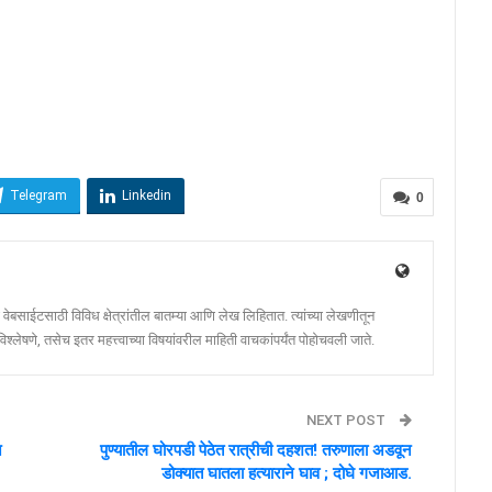
Telegram
Linkedin
0
ेबसाईटसाठी विविध क्षेत्रांतील बातम्या आणि लेख लिहितात. त्यांच्या लेखणीतून
श्लेषणे, तसेच इतर महत्त्वाच्या विषयांवरील माहिती वाचकांपर्यंत पोहोचवली जाते.
NEXT POST
न
पुण्यातील घोरपडी पेठेत रात्रीची दहशत! तरुणाला अडवून
डोक्यात घातला हत्याराने घाव ; दोघे गजाआड.