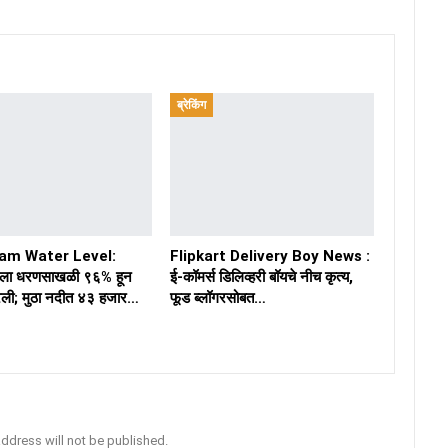
ब्रेकिंग
am Water Level:
Flipkart Delivery Boy News :
ा धरणसाखळी ९६% हून
ई-कॉमर्स डिलिव्हरी बॉयचे नीच कृत्य,
ली; मुठा नदीत ४३ हजार…
फूड ब्लॉगरसोबत…
address will not be published.