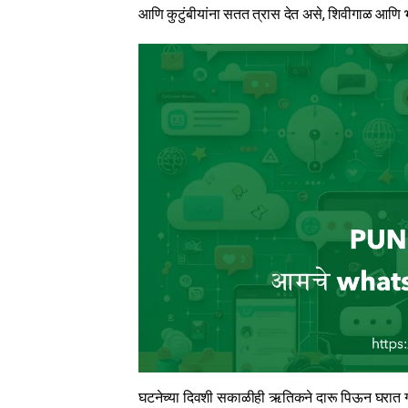
आणि कुटुंबीयांना सतत त्रास देत असे, शिवीगाळ आणि भ
घटनेच्या दिवशी सकाळीही ऋतिकने दारू पिऊन घरात गों