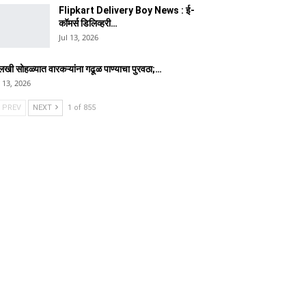
Flipkart Delivery Boy News : ई-
कॉमर्स डिलिव्हरी…
Jul 13, 2026
लखी सोहळ्यात वारकऱ्यांना गढूळ पाण्याचा पुरवठा;…
l 13, 2026
PREV
NEXT
1 of 855