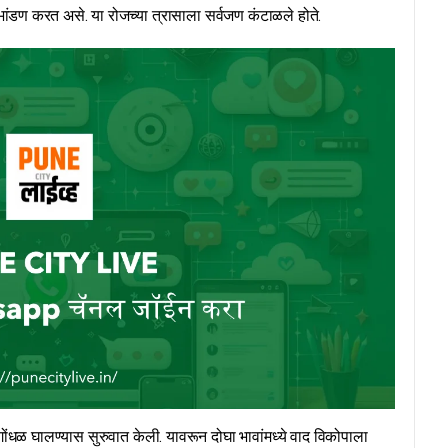
ांडण करत असे. या रोजच्या त्रासाला सर्वजण कंटाळले होते.
धळ घालण्यास सुरुवात केली. यावरून दोघा भावांमध्ये वाद विकोपाला