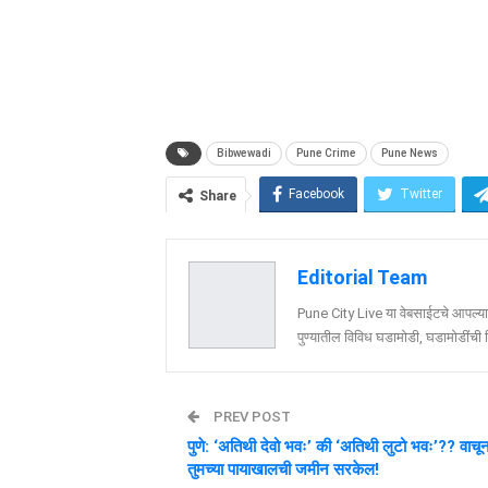
Bibwewadi
Pune Crime
Pune News
Facebook
Twitter
Share
Editorial Team
Pune City Live या वेबसाईटचे आपल्या व
पुण्यातील विविध घडामोडी, घडामोडींची वि
PREV POST
पुणे: ‘अतिथी देवो भवः’ की ‘अतिथी लुटो भवः’?? वाचू
तुमच्या पायाखालची जमीन सरकेल!