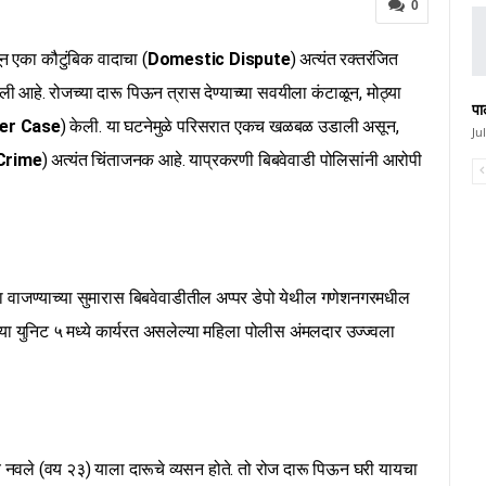
0
ून एका कौटुंबिक वादाचा (
Domestic Dispute
) अत्यंत रक्तरंजित
 आहे. रोजच्या दारू पिऊन त्रास देण्याच्या सवयीला कंटाळून, मोठ्या
पा
er Case
) केली. या घटनेमुळे परिसरात एकच खळबळ उडाली असून,
Ju
Crime
) अत्यंत चिंताजनक आहे. याप्रकरणी बिबवेवाडी पोलिसांनी आरोपी
वाजण्याच्या सुमारास बिबवेवाडीतील अप्पर डेपो येथील गणेशनगरमधील
ेच्या युनिट ५ मध्ये कार्यरत असलेल्या महिला पोलीस अंमलदार उज्ज्वला
य नवले (वय २३) याला दारूचे व्यसन होते. तो रोज दारू पिऊन घरी यायचा