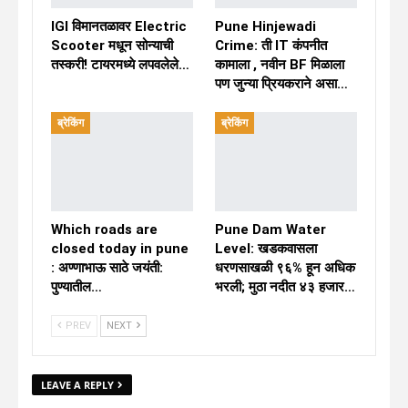
IGI विमानतळावर Electric
Pune Hinjewadi
Scooter मधून सोन्याची
Crime: ती IT कंपनीत
तस्करी! टायरमध्ये लपवलेले…
कामाला , नवीन BF मिळाला
पण जुन्या प्रियकराने असा…
ब्रेकिंग
ब्रेकिंग
Which roads are
Pune Dam Water
closed today in pune
Level: खडकवासला
: अण्णाभाऊ साठे जयंती:
धरणसाखळी ९६% हून अधिक
पुण्यातील…
भरली; मुठा नदीत ४३ हजार…
PREV
NEXT
LEAVE A REPLY