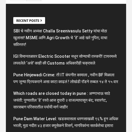
RECENT POSTS
SBI चे नवीन अध्यक्ष Challa Sreenivasulu Setty यांचा मोठा
खुलासा! MSME आणि Agri Growth चे ‘हे’ आहे खरे गुपित; वाचा
सविस्तर!
IGI विमानतळावर Electric Scooter मधून सोन्याची तस्करी! टायरमध्ये
लपवलेले ‘असे’ काही की Customs अधिकारीही चक्रावले
Pune Hinjewadi Crime: ती IT कंपनीत कामाला , नवीन BF मिळाला
पण जुन्या प्रियकराने असा काटा काढलं ! लोखंडी रॉडने तब्बल १४ ते १५ वार
Which roads are closed today in pune : अण्णाभाऊ साठे
जयंती: पुण्यातील ‘हे’ रस्ते आज दुपारी २ वाजल्यापासून बंद; स्वारगेट,
सारसबाग परिसरातील पर्यायी मार्ग जाहीर
Pune Dam Water Level: खडकवासला धरणसाखळी ९६% हून अधिक
भरली; मुठा नदीत ४३ हजार क्युसेकने विसर्ग, नागरिकांना सतर्कतेचा इशारा