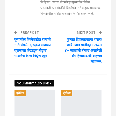
लिहितात. त्यांच्या लेखणीतून पुण्यातील विविध
घडामोडी, घडामोडींची विश्लेषणे, तसेच इतर महत्त्वाच्या
विषयांवरील माहिती वाचकांपर्यंत पोहोचवली जाते.
PREV POST
NEXT POST
पुण्यातील बिबवेवाडीत रक्ताचे
पुण्यात दिवसाढवळ्या थरार!
नाते संपले! दारुड्या भावाच्या
आंबेगावात गाडीतून उतरून
त्रासाला कंटाळून मोठ्या
४० लाखांची रोकड असलेली
भावानेच केला निर्घृण खून.
बॅग हिसकावली; शहरात
खळबळ.
YOU MIGHT ALSO LIKE
ब्रेकिंग
ब्रेकिंग