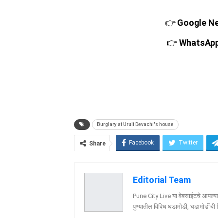
👉
Google New
👉
WhatsApp च
Burglary at Uruli Devachi's house
Facebook
Twitter
Share
Editorial Team
Pune City Live या वेबसाईटचे आपल्या व
पुण्यातील विविध घडामोडी, घडामोडींची वि