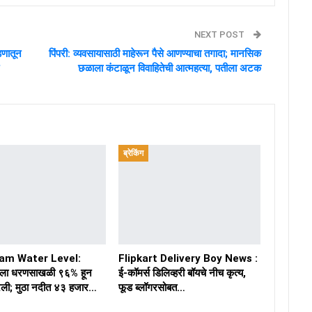
NEXT POST
ंडणातून
पिंपरी: व्यवसायासाठी माहेरून पैसे आणण्याचा तगादा; मानसिक
छळाला कंटाळून विवाहितेची आत्महत्या, पतीला अटक
ब्रेकिंग
am Water Level:
Flipkart Delivery Boy News :
ा धरणसाखळी ९६% हून
ई-कॉमर्स डिलिव्हरी बॉयचे नीच कृत्य,
ली; मुठा नदीत ४३ हजार…
फूड ब्लॉगरसोबत…