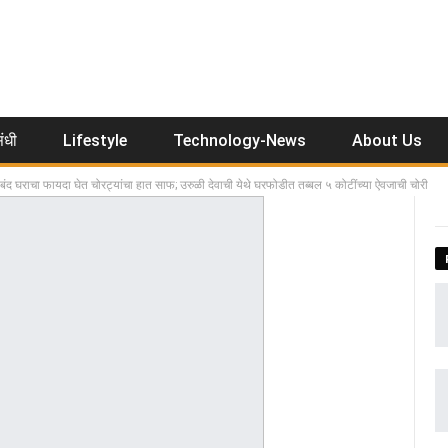
ंधी
Lifestyle
Technology-News
About Us
 घराचा फायदा घेत चोरट्यांचा हात साफ; उरुळी देवाची येथे घरफोडीत तब्बल ५ कोटींच्या ऐवजाची चोरी