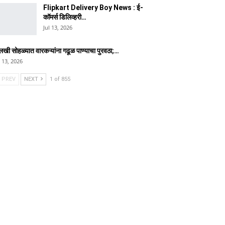
Flipkart Delivery Boy News : ई-
कॉमर्स डिलिव्हरी…
Jul 13, 2026
लखी सोहळ्यात वारकऱ्यांना गढूळ पाण्याचा पुरवठा;…
l 13, 2026
PREV
NEXT
1 of 855