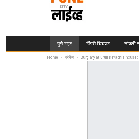
पुणे शहर
पिंपरी चिंचवड
नोकरी स
Home
ब्रेकिंग
Burglary at Uruli Devachi’s house : बंद