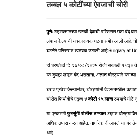
तब्बल ५ कोटींच्या ऐवजाची चोरी
पुणे:
शहरालगतच्या उरुळी देवाची परिसरात एका बंद घरा
लंपास केल्याची धक्कादायक घटना समोर आली आहे. चोरट
घटनेने परिसरात खळबळ उडाली आहे.Burglary at Ur
ही घरफोडी दि. २४/०८/२०२५ रोजी सकाळी ११:३० ते दि.
घर कुलूप लावून बंद असताना, अज्ञात चोरट्याने घराच्य
घरात प्रवेश केल्यानंतर, चोरट्यांनी बेडरूममधील कपा
चोरीत फिर्यादीचे एकूण
४ कोटी ९५ लाख
रुपयांचे मोठे
या प्रकरणी
फुरसुंगी पोलीस ठाण्यात
अज्ञात चोरट्यांवि
अधिक तपास करत आहेत. नागरिकांनी आपले घर बंद ठे
आहे.