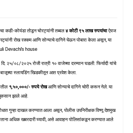
चा कडी-कोयंडा तोडून चोरट्यांनी तब्बल
४ कोटी ९५ लाख रुपयांचा
ऐवज
्यांनी रोख रक्कम आणि सोन्याचे दागिने घेऊन पोबारा केला असून, या
uli Devachi’s house
 २५/०८/२०२५ रोजी रात्री १० वाजेच्या दरम्यान घडली. फिर्यादी यांचे
ा बाजूच्या स्लायडिंग खिडकीतून आत प्रवेश केला.
टातील
१,५०,०००/- रुपये रोख
आणि सोन्याचे दागिने चोरी करून नेले. या
 नुकसान झाले आहे.
रोधात गुन्हा दाखल करण्यात आला असून, पोलीस उपनिरीक्षक विष्णू देशमुख
वताना अधिक खबरदारी घ्यावी, असे आवाहन पोलिसांकडून करण्यात आले