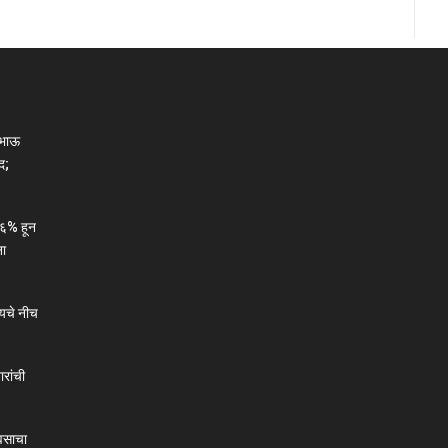
ाभाऊ
द;
६% हून
ना
यचे नीच
ारांची
वसाचा