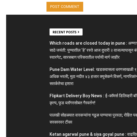
RECENT POSTS
Which roads are closed today in pune : अण्ण
साठे जयंती: पुण्यातील ‘हे’ रस्ते आज दुपारी २ वाजल्यापासून बं
स्वारगेट, सारसबाग परिसरातील पर्यायी मार्ग जाहीर
Pune Dam Water Level: खडकवासला धरणसाखळी ९
अधिक भरली; मुठा नदीत ४३ हजार क्युसेकने विसर्ग, नागरिकां
सतर्कतेचा इशारा
Flipkart Delivery Boy News : ई-कॉमर्स डिलिव्हरी बॉ
कृत्य, फूड ब्लॉगरसोबत गैरवर्तन!
पालखी सोहळ्यात वारकऱ्यांना गढूळ पाण्याचा पुरवठा; रोहित पव
सरकारवर टीका
Ketan agarwal pune & siya goyal pune : वाढदि