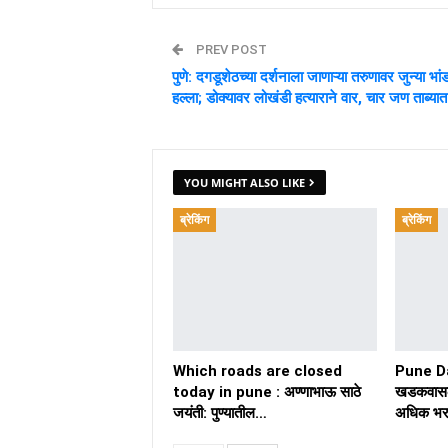
PREV POST
पुणे: दगडूशेठच्या दर्शनाला जाणाऱ्या तरुणावर जुन्या भा
हल्ला; डोक्यावर लोखंडी हत्याराने वार, चार जण ताब्यात
YOU MIGHT ALSO LIKE
ब्रेकिंग
ब्रेकिंग
Which roads are closed
Pune D
today in pune : अण्णाभाऊ साठे
खडकवासल
जयंती: पुण्यातील…
अधिक भर