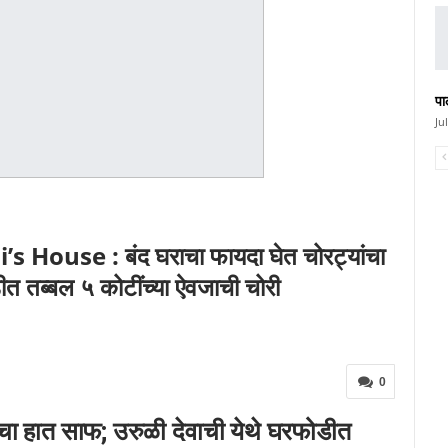
पा
Ju
House : बंद घराचा फायदा घेत चोरट्यांचा
ीत तब्बल ५ कोटींच्या ऐवजाची चोरी
0
ांचा हात साफ; उरुळी देवाची येथे घरफोडीत