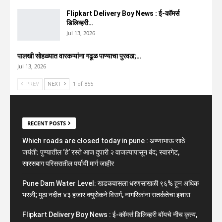
Flipkart Delivery Boy News : ई-कॉमर्स
डिलिव्हरी…
Jul 13, 2026
पालखी सोहळ्यात वारकऱ्यांना गढूळ पाण्याचा पुरवठा;…
Jul 13, 2026
PREV
NEXT
1 of 855
RECENT POSTS
Which roads are closed today in pune : अण्णाभाऊ साठे
जयंती: पुण्यातील ‘हे’ रस्ते आज दुपारी २ वाजल्यापासून बंद; स्वारगेट,
सारसबाग परिसरातील पर्यायी मार्ग जाहीर
Pune Dam Water Level: खडकवासला धरणसाखळी ९६% हून अधिक
भरली; मुठा नदीत ४३ हजार क्युसेकने विसर्ग, नागरिकांना सतर्कतेचा इशारा
Flipkart Delivery Boy News : ई-कॉमर्स डिलिव्हरी बॉयचे नीच कृत्य,