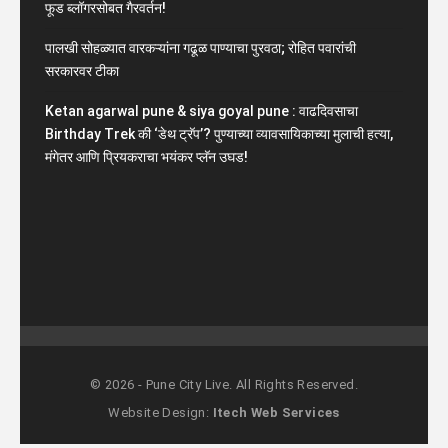
फूड ब्लॉगरसोबत गैरवर्तन!
पालखी सोहळ्यात वारकऱ्यांना गढूळ पाण्याचा पुरवठा; रोहित पवारांची
सरकारवर टीका
Ketan agarwal pune & siya goyal pune : वाढदिवसाचा
Birthday Trek की ‘डेथ ट्रॅप’? पुण्याच्या व्यावसायिकाच्या मुलाची हत्या,
मंगेतर आणि प्रियकराचा भयंकर प्लॅन उघड!
© 2026 - Pune City Live. All Rights Reserved.
Website Design:
Itech Web Services