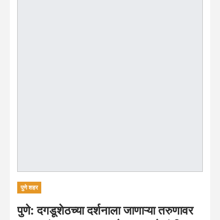
पुणे शहर
पुणे: दगडूशेठच्या दर्शनाला जाणाऱ्या तरुणावर