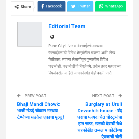
Facebook
Twitter
WhatsApp
Share
Telegram
Linkedin
Editorial Team
Pune City Live या वेबसाईटचे आपल्या
वेबसाईटसाठी विविध क्षेत्रांतील बातम्या आणि लेख
लिहितात. त्यांच्या लेखणीतून पुण्यातील विविध
घडामोडी, घडामोडींची विश्लेषणे, तसेच इतर महत्त्वाच्या
विषयांवरील माहिती वाचकांपर्यंत पोहोचवली जाते.
PREV POST
NEXT POST
Bhaji Mandi Chowk:
Burglary at Uruli
भाजी मंडई चौकात भरधाव
Devachi’s house : बंद
टेम्पोच्या धडकेत एकाचा मृत्यू !
घराचा फायदा घेत चोरट्यांचा
हात साफ; उरुळी देवाची येथे
घरफोडीत तब्बल ५ कोटींच्या
ऐवजाची चोरी