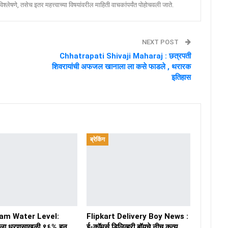
श्लेषणे, तसेच इतर महत्त्वाच्या विषयांवरील माहिती वाचकांपर्यंत पोहोचवली जाते.
NEXT POST
Chhatrapati Shivaji Maharaj : छत्रपती
शिवरायांची अफजल खानाला ला कसे फाडले , थरारक
इतिहास
ब्रेकिंग
am Water Level:
Flipkart Delivery Boy News :
ा धरणसाखळी ९६% हून
ई-कॉमर्स डिलिव्हरी बॉयचे नीच कृत्य,