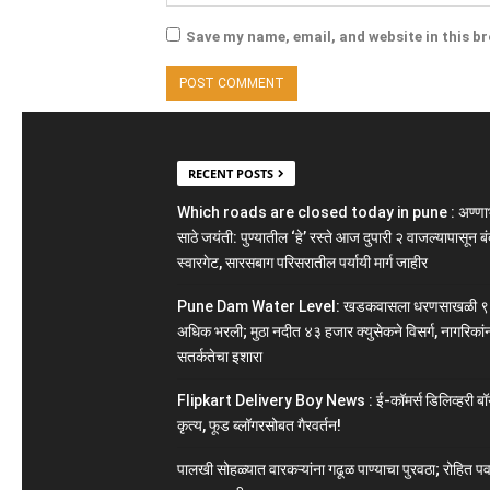
Save my name, email, and website in this b
RECENT POSTS
Which roads are closed today in pune : अण्ण
साठे जयंती: पुण्यातील ‘हे’ रस्ते आज दुपारी २ वाजल्यापासून बं
स्वारगेट, सारसबाग परिसरातील पर्यायी मार्ग जाहीर
Pune Dam Water Level: खडकवासला धरणसाखळी ९
अधिक भरली; मुठा नदीत ४३ हजार क्युसेकने विसर्ग, नागरिकां
सतर्कतेचा इशारा
Flipkart Delivery Boy News : ई-कॉमर्स डिलिव्हरी बॉ
कृत्य, फूड ब्लॉगरसोबत गैरवर्तन!
पालखी सोहळ्यात वारकऱ्यांना गढूळ पाण्याचा पुरवठा; रोहित पव