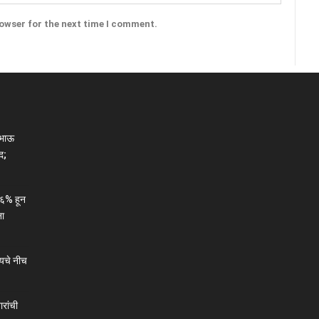
rowser for the next time I comment.
ाभाऊ
द;
६% हून
ना
यचे नीच
ारांची