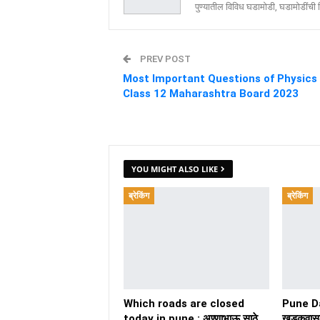
पुण्यातील विविध घडामोडी, घडामोडींची वि
PREV POST
Most Important Questions of Physics
Class 12 Maharashtra Board 2023
YOU MIGHT ALSO LIKE
ब्रेकिंग
ब्रेकिंग
Which roads are closed
Pune D
today in pune : अण्णाभाऊ साठे
खडकवासल