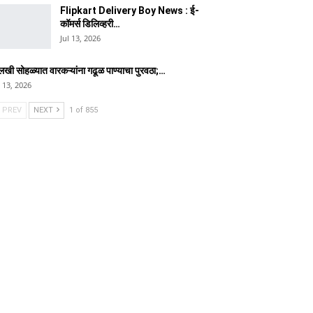
Flipkart Delivery Boy News : ई-
कॉमर्स डिलिव्हरी…
Jul 13, 2026
लखी सोहळ्यात वारकऱ्यांना गढूळ पाण्याचा पुरवठा;…
l 13, 2026
PREV
NEXT
1 of 855