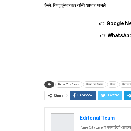
केले. विष्णू कुंभारकर यांनी आभार मानले.
👉
Google New
👉
WhatsApp च
Pune City News
निगडी प्राधिकरण
पिंपरी
शिवजयंत
Facebook
Twitter
Share
Editorial Team
Pune City Live या वेबसाईटचे आपल्या व