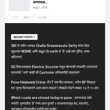
अण्णाभाऊ…
Aug 1, 2026
PREV
NEXT
1 of 856
RECENT POSTS
SBI चे नवीन अध्यक्ष Challa Sreenivasulu Setty यांचा मोठा
खुलासा! MSME आणि Agri Growth चे ‘हे’ आहे खरे गुपित; वाचा
सविस्तर!
IGI विमानतळावर Electric Scooter मधून सोन्याची तस्करी! टायरमध्ये
लपवलेले ‘असे’ काही की Customs अधिकारीही चक्रावले
Pune Hinjewadi Crime: ती IT कंपनीत कामाला , नवीन BF मिळाला
पण जुन्या प्रियकराने असा काटा काढलं ! लोखंडी रॉडने तब्बल १४ ते १५ वार
Which roads are closed today in pune : अण्णाभाऊ साठे
जयंती: पुण्यातील ‘हे’ रस्ते आज दुपारी २ वाजल्यापासून बंद; स्वारगेट,
सारसबाग परिसरातील पर्यायी मार्ग जाहीर