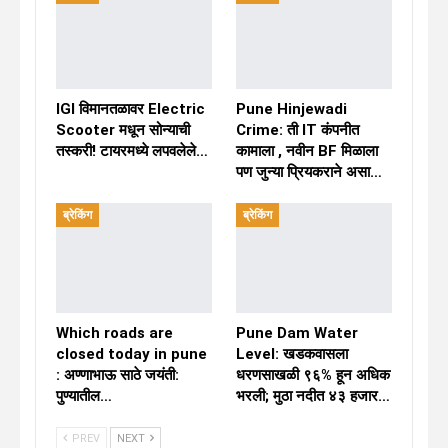
IGI विमानतळावर Electric
Pune Hinjewadi
Scooter मधून सोन्याची
Crime: ती IT कंपनीत
तस्करी! टायरमध्ये लपवलेले…
कामाला , नवीन BF मिळाला
पण जुन्या प्रियकराने असा…
ब्रेकिंग
ब्रेकिंग
Which roads are
Pune Dam Water
closed today in pune
Level: खडकवासला
: अण्णाभाऊ साठे जयंती:
धरणसाखळी ९६% हून अधिक
पुण्यातील…
भरली; मुठा नदीत ४३ हजार…
PREV
NEXT