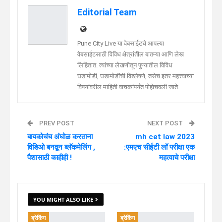
Telegram
Linkedin
Editorial Team
Pune City Live या वेबसाईटचे आपल्या
वेबसाईटसाठी विविध क्षेत्रांतील बातम्या आणि लेख
लिहितात. त्यांच्या लेखणीतून पुण्यातील विविध
घडामोडी, घडामोडींची विश्लेषणे, तसेच इतर महत्त्वाच्या
विषयांवरील माहिती वाचकांपर्यंत पोहोचवली जाते.
PREV POST
NEXT POST
बायकोचंच अंघोळ करताना
mh cet law 2023
विडिओ बनवून ब्लॅकमेलिंग ,
:एमएच सीईटी लॉ परीक्षा एक
पैशासाठी काहीही !
महत्वाचे परीक्षा
YOU MIGHT ALSO LIKE
ब्रेकिंग
ब्रेकिंग