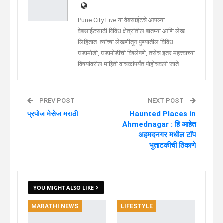
Pune City Live या वेबसाईटचे आपल्या
वेबसाईटसाठी विविध क्षेत्रांतील बातम्या आणि लेख
लिहितात. त्यांच्या लेखणीतून पुण्यातील विविध
घडामोडी, घडामोडींची विश्लेषणे, तसेच इतर महत्त्वाच्या
विषयांवरील माहिती वाचकांपर्यंत पोहोचवली जाते.
PREV POST
NEXT POST
प्रपोज मेसेज मराठी
Haunted Places in
Ahmednagar : हि आहेत
अहमदनगर मधील टॉप
भुताटकीची ठिकाणे
YOU MIGHT ALSO LIKE
MARATHI NEWS
LIFESTYLE