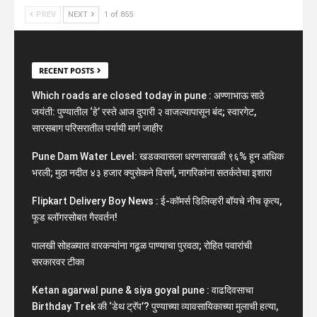
PREV
NEXT
1 of 855
RECENT POSTS
Which roads are closed today in pune : अण्णाभाऊ साठे
जयंती: पुण्यातील ‘हे’ रस्ते आज दुपारी २ वाजल्यापासून बंद; स्वारगेट,
सारसबाग परिसरातील पर्यायी मार्ग जाहीर
Pune Dam Water Level: खडकवासला धरणसाखळी ९६% हून अधिक
भरली; मुठा नदीत ४३ हजार क्युसेकने विसर्ग, नागरिकांना सतर्कतेचा इशारा
Flipkart Delivery Boy News : ई-कॉमर्स डिलिव्हरी बॉयचे नीच कृत्य,
फूड ब्लॉगरसोबत गैरवर्तन!
पालखी सोहळ्यात वारकऱ्यांना गढूळ पाण्याचा पुरवठा; रोहित पवारांची
सरकारवर टीका
Ketan agarwal pune & siya goyal pune : वाढदिवसाचा
Birthday Trek की ‘डेथ ट्रॅप’? पुण्याच्या व्यावसायिकाच्या मुलाची हत्या,