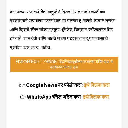
दसऱ्याच्या सणाकडे देश आतुरतेने दिसत असतानाच गणपतीच्या
प्रकाशनाने उत्सवाच्या जल्लोषात भर पडणार हे नक्की. टायगर श्रॉफ
आणि क्रिती सॅनन यांच्या प्रमुख भूमिकेत, चित्रपट ब्लॉकबस्टर हिट
होण्याचे वचन देतो आणि चाहते मोठ्या पडद्यावर जादू पाहण्यासाठी
प्रतीक्षा करू शकत नाहीत.
PIMPARI ROHIT PAWAR : पोटनिवडणुकीच्या प्रचारात रोहित दादा ने
वडापाववर मारला ताव
👉
Google News वर फॉलो करा:
इथे क्लिक करा
👉
WhatsApp चॅनेल जॉइन करा:
इथे क्लिक करा