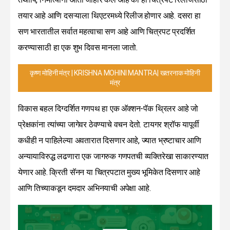
तयार आहे आणि दसऱ्याला थिएटरमध्ये रिलीज होणार आहे. दसरा हा
सण भारतातील सर्वात महत्वाचा सण आहे आणि चित्रपट प्रदर्शित
करण्यासाठी हा एक शुभ दिवस मानला जातो.
कृष्ण मोहिनी मंत्र | KRISHNA MOHINI MANTRA| खतरनाक मोहिनी
मंत्र
विकास बहल दिग्दर्शित गणपथ हा एक अ‍ॅक्शन-पॅक थ्रिलर आहे जो
प्रेक्षकांना त्यांच्या जागेवर ठेवण्याचे वचन देतो. टायगर श्रॉफ यापूर्वी
कधीही न पाहिलेल्या अवतारात दिसणार आहे, ज्यात भ्रष्टाचार आणि
अन्यायाविरुद्ध लढणारा एक जागरुक गणपतची व्यक्तिरेखा साकारण्यात
येणार आहे. क्रिती सॅनन या चित्रपटात मुख्य भूमिकेत दिसणार आहे
आणि तिच्याकडून दमदार अभिनयाची अपेक्षा आहे.