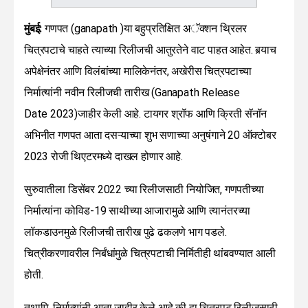
मुंबई:
गणपत (ganapath )या बहुप्रतिक्षित अॅक्शन थ्रिलर
चित्रपटाचे चाहते त्याच्या रिलीजची आतुरतेने वाट पाहत आहेत. बर्‍याच
अपेक्षेनंतर आणि विलंबांच्या मालिकेनंतर, अखेरीस चित्रपटाच्या
निर्मात्यांनी नवीन रिलीजची तारीख (Ganapath Release
Date 2023)जाहीर केली आहे. टायगर श्रॉफ आणि क्रिती सॅनॉन
अभिनीत गणपत आता दसऱ्याच्या शुभ सणाच्या अनुषंगाने 20 ऑक्टोबर
2023 रोजी थिएटरमध्ये दाखल होणार आहे.
सुरुवातीला डिसेंबर 2022 च्या रिलीजसाठी नियोजित, गणपतीच्या
निर्मात्यांना कोविड-19 साथीच्या आजारामुळे आणि त्यानंतरच्या
लॉकडाउनमुळे रिलीजची तारीख पुढे ढकलणे भाग पडले.
चित्रीकरणावरील निर्बंधांमुळे चित्रपटाची निर्मितीही थांबवण्यात आली
होती.
तथापि, निर्मात्यांनी आता जाहीर केले आहे की हा चित्रपट रिलीजसाठी