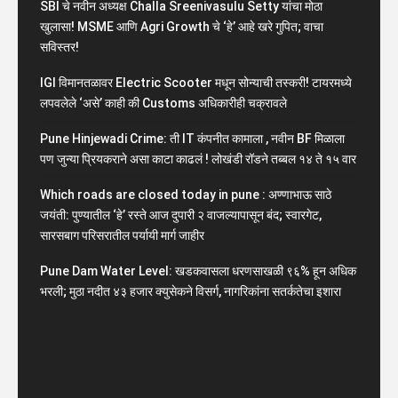
SBI चे नवीन अध्यक्ष Challa Sreenivasulu Setty यांचा मोठा
खुलासा! MSME आणि Agri Growth चे ‘हे’ आहे खरे गुपित; वाचा
सविस्तर!
IGI विमानतळावर Electric Scooter मधून सोन्याची तस्करी! टायरमध्ये
लपवलेले ‘असे’ काही की Customs अधिकारीही चक्रावले
Pune Hinjewadi Crime: ती IT कंपनीत कामाला , नवीन BF मिळाला
पण जुन्या प्रियकराने असा काटा काढलं ! लोखंडी रॉडने तब्बल १४ ते १५ वार
Which roads are closed today in pune : अण्णाभाऊ साठे
जयंती: पुण्यातील ‘हे’ रस्ते आज दुपारी २ वाजल्यापासून बंद; स्वारगेट,
सारसबाग परिसरातील पर्यायी मार्ग जाहीर
Pune Dam Water Level: खडकवासला धरणसाखळी ९६% हून अधिक
भरली; मुठा नदीत ४३ हजार क्युसेकने विसर्ग, नागरिकांना सतर्कतेचा इशारा