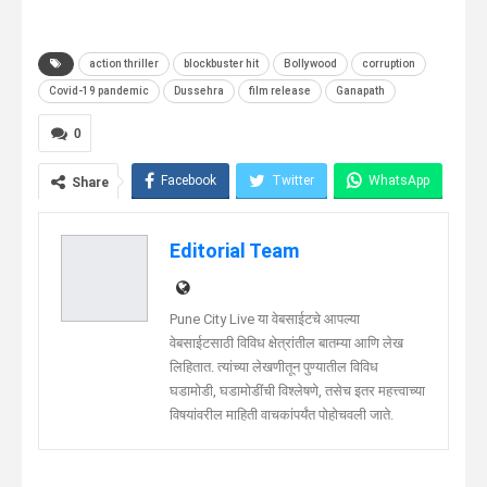
action thriller
blockbuster hit
Bollywood
corruption
Covid-19 pandemic
Dussehra
film release
Ganapath
0
Facebook
Twitter
WhatsApp
Share
Telegram
Linkedin
Editorial Team
Pune City Live या वेबसाईटचे आपल्या
वेबसाईटसाठी विविध क्षेत्रांतील बातम्या आणि लेख
लिहितात. त्यांच्या लेखणीतून पुण्यातील विविध
घडामोडी, घडामोडींची विश्लेषणे, तसेच इतर महत्त्वाच्या
विषयांवरील माहिती वाचकांपर्यंत पोहोचवली जाते.