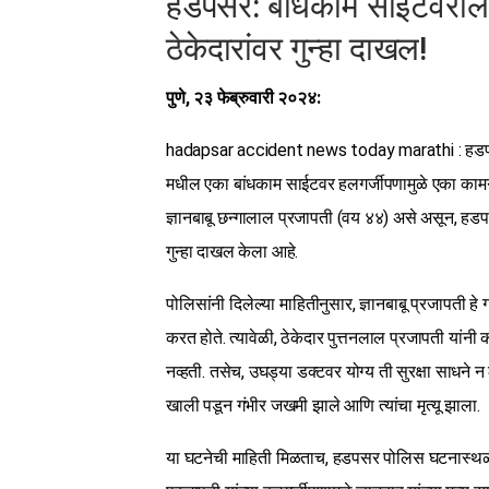
हडपसर: बांधकाम साईटवरील हल
ठेकेदारांवर गुन्हा दाखल!
पुणे, २३ फेब्रुवारी २०२४:
hadapsar accident news today marathi : हडपसर
मधील एका बांधकाम साईटवर हलगर्जीपणामुळे एका कामगा
ज्ञानबाबू छन्गालाल प्रजापती (वय ४४) असे असून, हड
गुन्हा दाखल केला आहे.
पोलिसांनी दिलेल्या माहितीनुसार, ज्ञानबाबू प्रजापती ह
करत होते. त्यावेळी, ठेकेदार पुत्तनलाल प्रजापती यांनी काम
नव्हती. तसेच, उघड्या डक्टवर योग्य ती सुरक्षा साधने न 
खाली पडून गंभीर जखमी झाले आणि त्यांचा मृत्यू झाला.
या घटनेची माहिती मिळताच, हडपसर पोलिस घटनास्थळी 