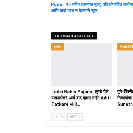
Pune : २० वर्षीय तरुणाचा मृत्यू: वडिलोपार्जित जागेच
आणि कर्ज परत न केल्याने खून
YOU MIGHT ALSO LIKE
ब्रेकिंग
MARAT
Ladki Bahin Yojana: तुमचे पैसे
पुणे-पिंपर
रखडलेत? अर्ज बाद झाला नाही! Aditi
निष्पापां
Tatkare यांनी…
Sunetra
PREV
NEXT