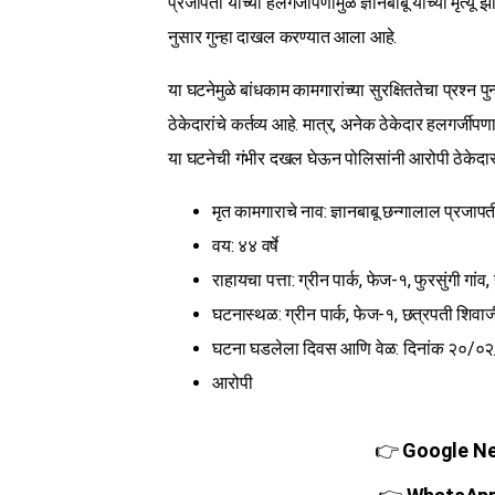
प्रजापती यांच्या हलगर्जीपणामुळे ज्ञानबाबू यांच्या मृत्
नुसार गुन्हा दाखल करण्यात आला आहे.
या घटनेमुळे बांधकाम कामगारांच्या सुरक्षिततेचा प्रश्न प
ठेकेदारांचे कर्तव्य आहे. मात्र, अनेक ठेकेदार हलगर्ज
या घटनेची गंभीर दखल घेऊन पोलिसांनी आरोपी ठेकेदा
मृत कामगाराचे नाव: ज्ञानबाबू छन्गालाल प्रजापत
वय: ४४ वर्षे
राहायचा पत्ता: ग्रीन पार्क, फेज-१, फुरसुंगी गांव
घटनास्थळ: ग्रीन पार्क, फेज-१, छत्रपती शिवाज
घटना घडलेला दिवस आणि वेळ: दिनांक २०/०
आरोपी
👉
Google New