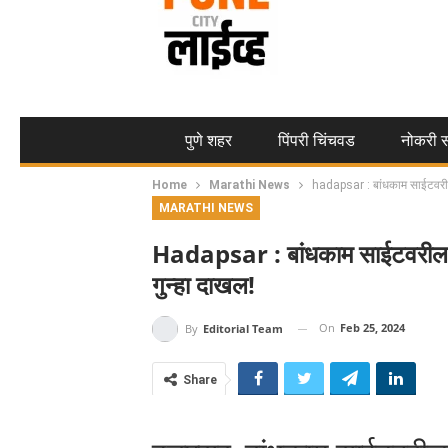
पुणे शहर
पिंपरी चिंचवड
नोकरी स
Home
Marathi News
hadapsar : बांधकाम साईटवरील हल
MARATHI NEWS
Hadapsar : बांधकाम साईटवरील हलगर
गुन्हा दाखल!
On
Feb 25, 2024
By
Editorial Team
Share