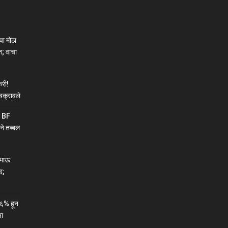
ा मोठा
; वाचा
री!
चक्रावले
न BF
ने तब्बल
ाभाऊ
द;
६% हून
ना