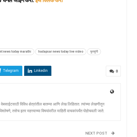
ॅनेल जॉइन करा:
इथे क्लिक करा
nt news today marathi
hadapsar news today live video
फुरसुंगी
Telegram
Linkedin
0
ेबसाईटसाठी विविध क्षेत्रांतील बातम्या आणि लेख लिहितात. त्यांच्या लेखणीतून
श्लेषणे, तसेच इतर महत्त्वाच्या विषयांवरील माहिती वाचकांपर्यंत पोहोचवली जाते.
NEXT POST