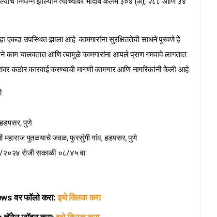
यू झाल्याचे निष्पन्न झाल्याने त्यांच्यावर भादवि कलम ३०४ (अ), २८८ आणि ३४
ुन्हा एकदा उपस्थित झाला आहे. कामगारांना सुरक्षिततेची साधने पुरवणे हे
ीपणाने काम चालवतात आणि त्यामुळे कामगारांना आपले प्राण गमवावे लागतात.
रांवर कठोर कारवाई करण्याची मागणी कामगार आणि नागरिकांनी केली आहे.
ी
, हडपसर, पुणे
ी महाराज पुतळयाचे जवळ, फुरसुंगी गांव, हडपसर, पुणे
२/२०२४ रोजी सकाळी ०८/४५ वा
s वर फॉलो करा:
इथे क्लिक करा