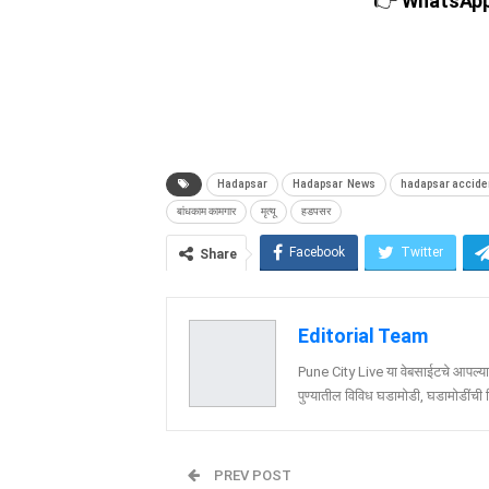
👉
WhatsApp च
Hadapsar
Hadapsar News
hadapsar accide
बांधकाम कामगार
मृत्यू
हडपसर
Facebook
Twitter
Share
Editorial Team
Pune City Live या वेबसाईटचे आपल्या व
पुण्यातील विविध घडामोडी, घडामोडींची वि
PREV POST