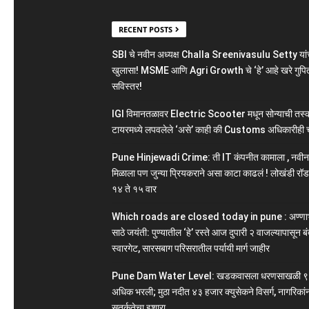
RECENT POSTS
SBI चे नवीन अध्यक्ष Challa Sreenivasulu Setty यांच
खुलासा! MSME आणि Agri Growth चे ‘हे’ आहे खरे गुपित
सविस्तर!
IGI विमानतळावर Electric Scooter मधून सोन्याची तस्क
टायरमध्ये लपवलेले ‘असे’ काही की Customs अधिकारीही 
Pune Hinjewadi Crime: ती IT कंपनीत कामाला , नवी
मिळाला पण जुन्या प्रियकराने असा काटा काढलं ! लोखंडी रॉड
१४ ते १५ वार
Which roads are closed today in pune : अण्ण
साठे जयंती: पुण्यातील ‘हे’ रस्ते आज दुपारी २ वाजल्यापासून बं
स्वारगेट, सारसबाग परिसरातील पर्यायी मार्ग जाहीर
Pune Dam Water Level: खडकवासला धरणसाखळी ९
अधिक भरली; मुठा नदीत ४३ हजार क्युसेकने विसर्ग, नागरिकां
सतर्कतेचा इशारा