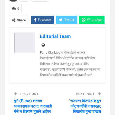
0
Facebook
Twitter
WhatsApp
Share
Telegram
Linkedin
Editorial Team
Pune City Live या वेबसाईटचे आपल्या
वेबसाईटसाठी विविध क्षेत्रांतील बातम्या आणि लेख
लिहितात. त्यांच्या लेखणीतून पुण्यातील विविध
घडामोडी, घडामोडींची विश्लेषणे, तसेच इतर महत्त्वाच्या
विषयांवरील माहिती वाचकांपर्यंत पोहोचवली जाते.
PREV POST
NEXT POST
पुणे (Pune) शहरात
‘राजरत्न चिटफंड’कडून
धक्कादायक घटना: दारुसाठी
कोट्यवधींची फसवणूक;
पैसे न दिल्याने मुलाने आईवर
चिखलीत गुन्हा दाखल