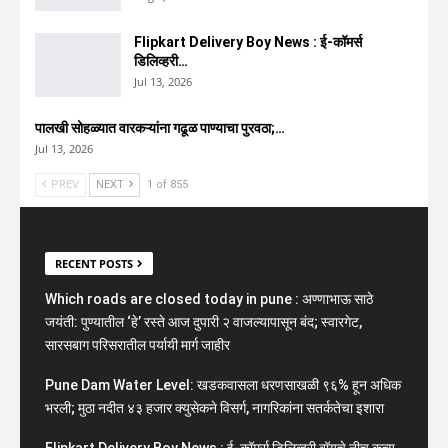
Flipkart Delivery Boy News : ई-कॉमर्स
डिलिव्हरी…
Jul 13, 2026
पालखी सोहळ्यात वारकऱ्यांना गढूळ पाण्याचा पुरवठा;…
Jul 13, 2026
PREV
NEXT
1 of 855
RECENT POSTS
Which roads are closed today in pune : अण्णाभाऊ साठे
जयंती: पुण्यातील ‘हे’ रस्ते आज दुपारी २ वाजल्यापासून बंद; स्वारगेट,
सारसबाग परिसरातील पर्यायी मार्ग जाहीर
Pune Dam Water Level: खडकवासला धरणसाखळी ९६% हून अधिक
भरली; मुठा नदीत ४३ हजार क्युसेकने विसर्ग, नागरिकांना सतर्कतेचा इशारा
Flipkart Delivery Boy News : ई-कॉमर्स डिलिव्हरी बॉयचे नीच कृत्य,