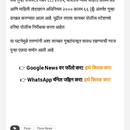
येथे गुन्हा रजिस्टर नंबर ८८/२०२५, भारतीय न्याय संहिता कलम ७७
आणि माहिती तंत्रज्ञान अधिनियम २००० कलम ६६ (ई) अंतर्गत गुन्हा
दाखल करण्यात आला आहे. पुढील तपास सायबर पोलीस स्टेशनचे
वरिष्ठ पोलीस निरीक्षक करत आहेत.
या घटनेमुळे तरुणांनी अशा सायबर गुन्ह्यांपासून सावध राहण्याची गरज
पुन्हा एकदा समोर आली आहे.
👉
Google News वर फॉलो करा:
इथे क्लिक करा
👉
WhatsApp चॅनेल जॉइन करा:
इथे क्लिक करा
Pune
Pune News