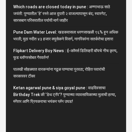
Which roads are closed today in pune : अण्णाभाऊ साठे
जयंती: पुण्यातील ‘हे’ रस्ते आज दुपारी २ वाजल्यापासून बंद; स्वारगेट,
सारसबाग परिसरातील पर्यायी मार्ग जाहीर
Pune Dam Water Level: खडकवासला धरणसाखळी ९६% हून अधिक
भरली; मुठा नदीत ४३ हजार क्युसेकने विसर्ग, नागरिकांना सतर्कतेचा इशारा
Flipkart Delivery Boy News : ई-कॉमर्स डिलिव्हरी बॉयचे नीच कृत्य,
फूड ब्लॉगरसोबत गैरवर्तन!
पालखी सोहळ्यात वारकऱ्यांना गढूळ पाण्याचा पुरवठा; रोहित पवारांची
सरकारवर टीका
Ketan agarwal pune & siya goyal pune : वाढदिवसाचा
Birthday Trek की ‘डेथ ट्रॅप’? पुण्याच्या व्यावसायिकाच्या मुलाची हत्या,
मंगेतर आणि प्रियकराचा भयंकर प्लॅन उघड!