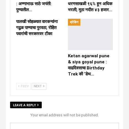
: अण्णाभाऊ साठे जयंती:
धरणसाखळी ९६% हून अधिक
पुण्यातील…
भरली; मुठा नदीत ४३ हजार…
पालखी सोहळ्यात वारकऱ्यांना
ब्रेकिंग
गढूळ पाण्याचा पुरवठा; रोहित
पवारांची सरकारवर टीका
Ketan agarwal pune
& siya goyal pune :
वाढदिवसाचा Birthday
Trek की ‘डेथ…
PREV
NEXT
LEAVE A REPLY
Your email address will not be published.