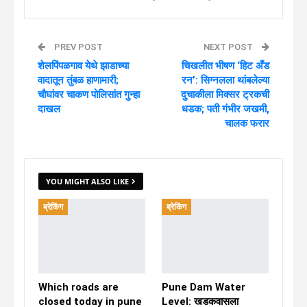
PREV POST
NEXT POST
शेलपिंपळगाव येथे झाडाच्या
चिखलीत भीषण ‘हिट अँड
वादातून तुंबळ हाणामारी;
रन’: सिग्नलला थांबलेल्या
चौघांवर चाकण पोलिसांत गुन्हा
दुचाकीला मिक्सर ट्रकची
दाखल
धडक; पती गंभीर जखमी,
चालक फरार
YOU MIGHT ALSO LIKE
ब्रेकिंग
ब्रेकिंग
Which roads are
Pune Dam Water
closed today in pune
Level: खडकवासला