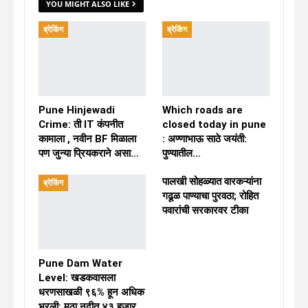
YOU MIGHT ALSO LIKE
ब्रेकिंग
ब्रेकिंग
Pune Hinjewadi
Which roads are
Crime: ती IT कंपनीत
closed today in pune
कामाला , नवीन BF मिळाला
: अण्णाभाऊ साठे जयंती:
पण जुन्या प्रियकराने असा…
पुण्यातील…
पालखी सोहळ्यात वारकऱ्यांना
ब्रेकिंग
गढूळ पाण्याचा पुरवठा; रोहित
पवारांची सरकारवर टीका
Pune Dam Water
Level: खडकवासला
धरणसाखळी ९६% हून अधिक
भरली; मुठा नदीत ४३ हजार…