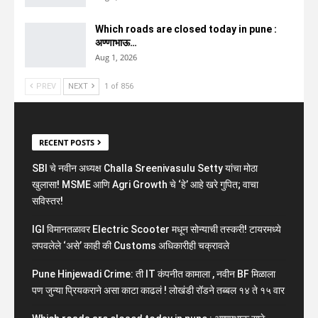
Which roads are closed today in pune :
अण्णाभाऊ…
Aug 1, 2026
PREV
NEXT
1 of 856
RECENT POSTS
SBI चे नवीन अध्यक्ष Challa Sreenivasulu Setty यांचा मोठा
खुलासा! MSME आणि Agri Growth चे ‘हे’ आहे खरे गुपित; वाचा
सविस्तर!
IGI विमानतळावर Electric Scooter मधून सोन्याची तस्करी! टायरमध्ये
लपवलेले ‘असे’ काही की Customs अधिकारीही चक्रावले
Pune Hinjewadi Crime: ती IT कंपनीत कामाला , नवीन BF मिळाला
पण जुन्या प्रियकराने असा काटा काढलं ! लोखंडी रॉडने तब्बल १४ ते १५ वार