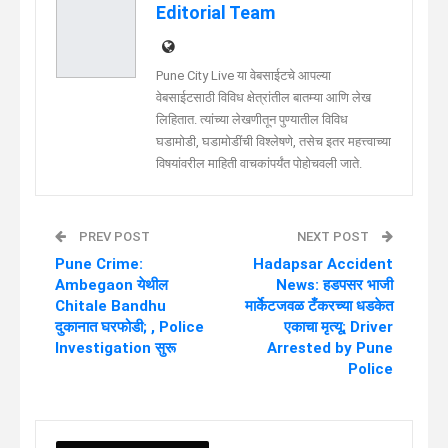
Editorial Team
Pune City Live या वेबसाईटचे आपल्या
वेबसाईटसाठी विविध क्षेत्रांतील बातम्या आणि लेख
लिहितात. त्यांच्या लेखणीतून पुण्यातील विविध
घडामोडी, घडामोडींची विश्लेषणे, तसेच इतर महत्त्वाच्या
विषयांवरील माहिती वाचकांपर्यंत पोहोचवली जाते.
PREV POST
NEXT POST
Pune Crime:
Hadapsar Accident
Ambegaon येथील
News: हडपसर भाजी
Chitale Bandhu
मार्केटजवळ टँकरच्या धडकेत
दुकानात घरफोडी; , Police
एकाचा मृत्यू; Driver
Investigation सुरू
Arrested by Pune
Police